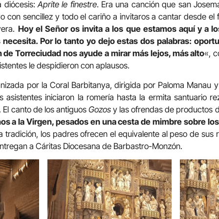
a diócesis:
Aprite le finestre
. Era una canción que san Josem
con sencillez y todo el cariño a invitaros a cantar desde el 
vera.
Hoy el Señor os invita a los que estamos aquí y a l
s necesita. Por lo tanto yo dejo estas dos palabras: oport
 de Torreciudad nos ayude a mirar más lejos, más alto
«, c
sistentes le despidieron con aplausos.
emnizada por la Coral Barbitanya, dirigida por Paloma Mana
s asistentes iniciaron la romería hasta la ermita santuario re
 El canto de los antiguos
Gozos
y las ofrendas de productos de
ños a la Virgen, pesados en una cesta de mimbre sobre los
 tradición, los padres ofrecen el equivalente al peso de sus
 entregan a Cáritas Diocesana de Barbastro-Monzón.