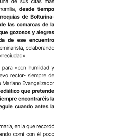
n una de sus citas más
homilía,
desde tiempo
roquias de Bolturina-
 de las comarcas de la
 que gozosos y alegres
ida de ese encuentro
eminarista, colaborando
orreciudad».
es para «con humildad y
uevo rector- siempre de
o Mariano Evangelizador
mediático que pretende
iempre encontraréis la
regule cuando antes la
maría, en la que recordó
uando comí con él poco