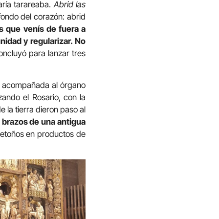
aría tarareaba.
Abrid las
fondo del corazón: abrid
os que venís de fuera a
unidad y regularizar. No
oncluyó para lanzar tres
u y acompañada al órgano
zando el Rosario, con la
 la tierra dieron paso al
 brazos de una antigua
 retoños en productos de