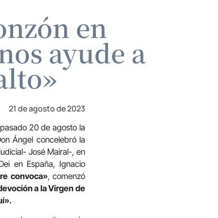
onzón en
 nos ayude a
alto»
21 de agosto de 2023
l pasado 20 de agosto la
Don Ángel concelebró la
udicial- José Mairal-, en
Dei en España, Ignacio
pre convoca»
, comenzó
devoción a la Virgen de
uí».