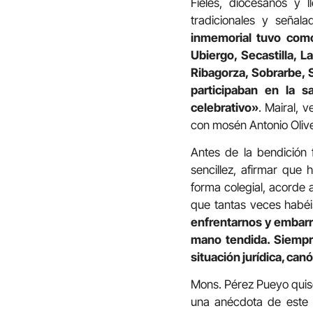
Fieles, diocesanos y 
tradicionales y señal
inmemorial tuvo como
Ubiergo, Secastilla, 
Ribagorza, Sobrarbe, 
participaban en la 
celebrativo»
. Mairal, 
con mosén Antonio Oliv
Antes de la bendición 
sencillez, afirmar que
forma colegial, acorde
que tantas veces habéi
enfrentarnos y embarr
mano tendida. Siempre
situación jurídica, can
Mons. Pérez Pueyo quiso
una anécdota de este 