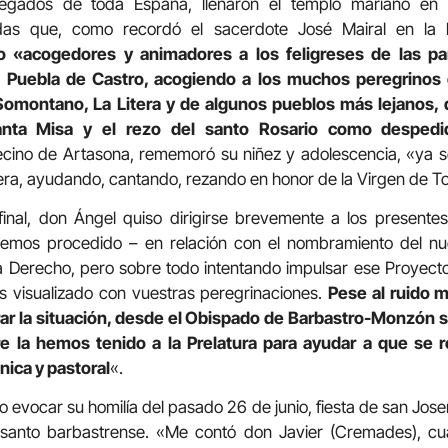
llegados de toda España, llenaron el templo mariano e
adas que, como recordó el sacerdote José Mairal en la 
 «acogedores y animadores a los feligreses de las par
La Puebla de Castro, acogiendo a los muchos peregrinos
Somontano, La Litera y de algunos pueblos más lejanos,
santa Misa y el rezo del santo Rosario como desped
vecino de Artasona, rememoró su niñez y adolescencia, «ya s
era, ayudando, cantando, rezando en honor de la Virgen de T
final, don Ángel quiso dirigirse brevemente a los present
 hemos procedido – en relación con el nombramiento del n
 a Derecho, pero sobre todo intentando impulsar ese Proyect
s visualizado con vuestras peregrinaciones.
Pese al ruido 
ar la situación, desde el Obispado de Barbastro-Monzón s
 la hemos tenido a la Prelatura para ayudar a que se 
ónica y pastoral
«.
 evocar su homilía del pasado 26 de junio, fiesta de san Jose
santo barbastrense. «Me contó don Javier (Cremades), c