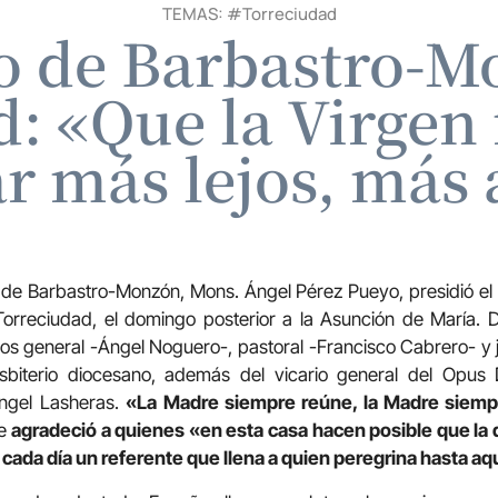
TEMAS: #
Torreciudad
po de Barbastro-M
: «Que la Virgen
r más lejos, más 
s de Barbastro-Monzón, Mons. Ángel Pérez Pueyo, presidió e
 Torreciudad, el domingo posterior a la Asunción de María. 
ios general -Ángel Noguero-, pastoral -Francisco Cabrero- y j
esbiterio diocesano, además del vicario general del Opus 
Ángel Lasheras.
«La Madre siempre reúne, la Madre siem
ue
agradeció a quienes «en esta casa hacen posible que la 
cada día un referente que llena a quien peregrina hasta aq