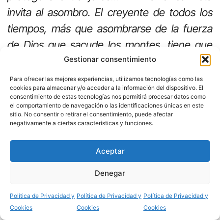
invita al asombro. El creyente de todos los
tiempos, más que asombrarse de la fuerza
de Dios que sacude los montes, tiene que
maravillarse de que Dios se incline con
Gestionar consentimiento
ternura hacia los débiles. De este asombro
Para ofrecer las mejores experiencias, utilizamos tecnologías como las
cookies para almacenar y/o acceder a la información del dispositivo. El
nace un corazón nuevo en el creyente para
consentimiento de estas tecnologías nos permitirá procesar datos como
el comportamiento de navegación o las identificaciones únicas en este
que imite al Señor en su preocupación por
sitio. No consentir o retirar el consentimiento, puede afectar
los débiles”. ( Vincenzo Paglia).
negativamente a ciertas características y funciones.
Aceptar
PREGUNTAS
Denegar
Compartir
Política de Privacidad y
Política de Privacidad y
Política de Privacidad y
Cookies
Cookies
Cookies
El salmo habla de una historia de