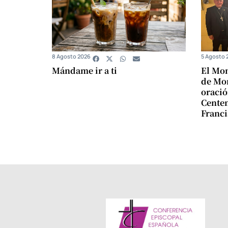
8 Agosto 2026
5 Agosto 
Mándame ir a ti
El Mon
de Mon
oració
Centen
Franci