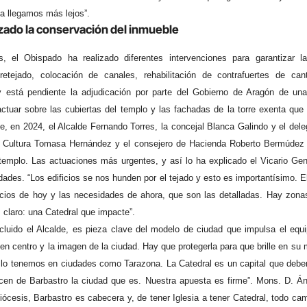
a llegamos más lejos”.
zado la conservación del inmueble
, el Obispado ha realizado diferentes intervenciones para garantizar l
etejado, colocación de canales, rehabilitación de contrafuertes de cant
y está pendiente la adjudicación por parte del Gobierno de Aragón de un
ctuar sobre las cubiertas del templo y las fachadas de la torre exenta que i
e, en 2024, el Alcalde Fernando Torres, la concejal Blanca Galindo y el de
e Cultura Tomasa Hernández y el consejero de Hacienda Roberto Bermúdez 
templo. Las actuaciones más urgentes, y así lo ha explicado el Vicario Gen
des. “Los edificios se nos hunden por el tejado y esto es importantísimo. El
ecios de hoy y las necesidades de ahora, que son las detalladas. Hay zona
s claro: una Catedral que impacte”.
cluido el Alcalde, es pieza clave del modelo de ciudad que impulsa el equi
en centro y la imagen de la ciudad. Hay que protegerla para que brille en su
 lo tenemos en ciudades como Tarazona. La Catedral es un capital que debe
cen de Barbastro la ciudad que es. Nuestra apuesta es firme”. Mons. D. Á
ócesis, Barbastro es cabecera y, de tener Iglesia a tener Catedral, todo ca