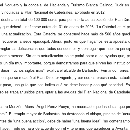
l Noguero y la concejal de Hacienda y Turismo Blanca Galindo, “lucir en
s vinculadas al Plan Nacional de Catedrales, aprobado en 2012.
estina un total de 100.000 euros para permitir la actualización del Plan Dire
y que deberá justificarse antes del 31 de enero de 2026. “La Catedral es el 
e una actualización. Esta Catedral se construyó hace más de 500 años grac
 recuperar la sede episcopal. Ahora, justo es que hagamos esta apuesta 
 arreglar las deficiencias que todos conocemos y conseguir que nuestro prin
 como merece. Sin esta actualización no se podrá optar a las ayudas que, p
 es un día muy importante, porque demostramos para que sirven las institucio
durar muchos siglos más”, explica el alcalde de Barbastro, Fernando Torres. 
 en que se redactó el Plan Director vigente, y por eso es precisa esta actua
r paso, una guía que nos indica qué se debe hacer y con qué prioridad. Es
o es trabajar unidos para optar a las ayudas del Plan Nacional de Catedrales
bastro-Monzón, Mons. Ángel Pérez Pueyo, ha recordado que las obras que pre
oral”. El templo mayor de Barbastro, ha destacado el obispo, precisa de “acu
 antes de “una buena acción”, debe de haber “una buena idea”: “no comenzamos 
e hacer. Todo se hará de acuerdo con él y tenemos que agradecer al Ayuntam