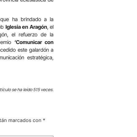
 que ha brindado a la
web
Iglesia en Aragón
, el
gón, el refuerzo de la
premio
‘Comunicar con
ncedido este galardón a
unicación estratégica,
tículo se ha leído 515 veces.
stán marcados con
*