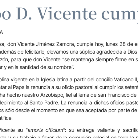
po D. Vicente cum
ZA
za, don Vicente Jiménez Zamora, cumple hoy, lunes 28 de e
además de felicitarle, elevamos una súplica agradecida a Di
zón, para que don Vicente “se mantenga siempre firme en su
or y en la santidad de su nombre”.
ina vigente en la Iglesia latina a partir del concilio Vaticano 
tar al Papa la renuncia a su oficio pastoral al cumplir los sete
 ha hecho nuestro Arzobispo, fiel al lema de san Francisco de
decimiento al Santo Padre. La renuncia a dichos oficios past
s sólo desde el momento en que sea aceptada por parte de l
ífice.
icente su “
amoris officium
”: su entrega valiente y sacrif
za y su trabajo a favor de la comunión eclesial en toda la p