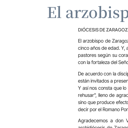
El arzobis
DIÓCESIS DE ZARAGO
El arzobispo de Zarago
cinco años de edad. Y, 
pastores según su cora
con la fortaleza del Señ
De acuerdo con la discipl
están invitados a presen
Y así nos consta que lo
rehusar”, lleno de agra
sino que produce efecto
decir por el Romano Pont
Agradecemos a don V
archidiócesis de Zarago