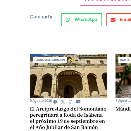
Compartir
WhatsApp
Emai
BARBASTRO-MONZÓN
BARBA
9 Agosto 2026
8 Agosto 
El Arciprestazgo del Somontano
Mándam
peregrinará a Roda de Isábena
el próximo 19 de septiembre en
el Año Jubilar de San Ramón