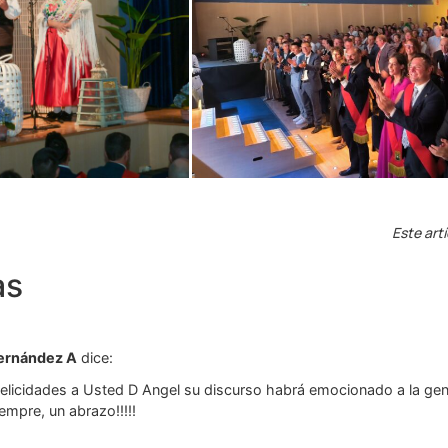
Este art
as
Fernández A
dice:
y felicidades a Usted D Angel su discurso habrá emocionado a la ge
mpre, un abrazo!!!!!