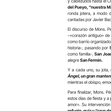
y cabezudos hasta el Ch
del Pueyo, “nuestra M
ronda jotera, a modo d
cantadas por Javier Bad
El discurso de Mons. Pé
–
«corazón antiguo» de
como barrio organizado
historia-, pasando por
como familia-,
San Joa
alegre
San Fermín.
Y a cada uno, su jota
Ángel, un gran manten
mientras el obispo, emo
Para finalizar, Mons. 
estos días de fiesta y a 
amor». Su intervención
refugio, guía y “rayo 