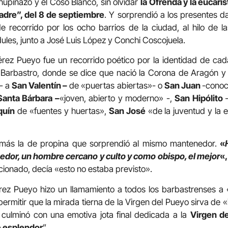
upinazo y el Coso Blanco, sin olvidar
la Ofrenda y la eucaris
adre”, del 8 de septiembre
. Y sorprendió a los presentes d
e recorrido por los ocho barrios de la ciudad, al hilo de 
ules, junto a José Luis López y Conchi Coscojuela.
rez Pueyo fue un recorrido poético por la identidad de cada
 Barbastro, donde se dice que nació la Corona de Aragón y
- a
San Valentín –
d
e «puertas abiertas»- o
San Juan
-conoc
Santa Bárbara –
«joven, abierto y moderno» -,
San Hipólito
–
quín
de «fuentes y huertas»,
San José
«de la juventud y la e
, más la de propina que sorprendió al mismo mantenedor.
«
edor, un hombre cercano y culto y como obispo, el mejor
«,
cionado, decía «esto no estaba previsto».
Pérez Pueyo hizo un llamamiento a todos los barbastrenses a
permitir que la mirada tierna de la Virgen del Pueyo sirva de «i
 culminó con una emotiva jota final dedicada a la
Virgen d
de esplendor
”.