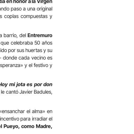
tía en honor a la Virgen
ando paso a una original
las coplas compuestas y
 barrio, del
Entremuro
 que celebraba 50 años
ido por sus huertas y su
 donde cada vecino es
speranza» y el festivo y
Hoy mi jota es por don
le cantó Javier Badules,
 «ensanchar el alma» en
ncentivo para irradiar el
el Pueyo, como Madre,