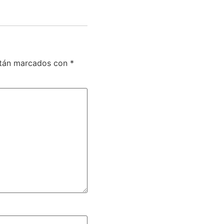
stán marcados con
*