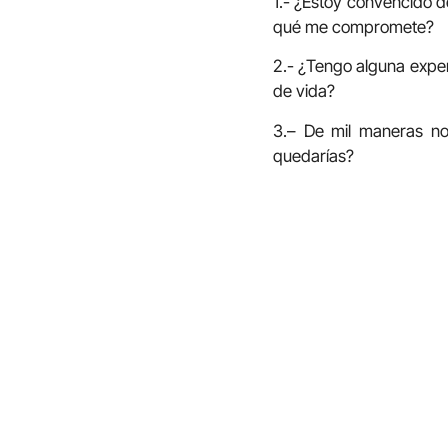
1.- ¿Estoy convencido d
qué me compromete?
2.- ¿Tengo alguna expe
de vida?
3.– De mil maneras no
quedarías?