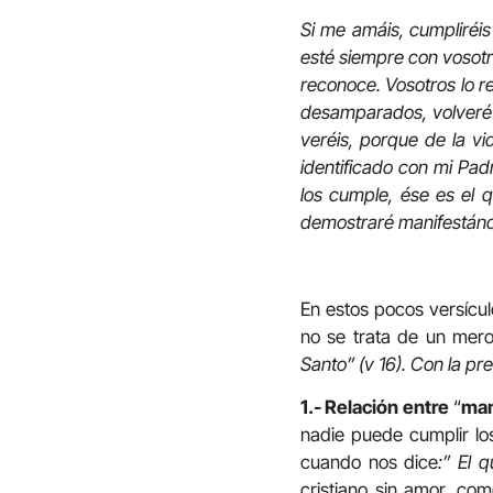
Si me amáis, cumpliréis
esté siempre con vosotro
reconoce. Vosotros lo r
desamparados, volveré 
veréis, porque de la v
identificado con mi Pa
los cumple, ése es el
demostraré manifestánd
En estos pocos versícul
no se trata de un mero
Santo” (v 16). Con la pr
1.- Relación entre
“
man
nadie puede cumplir lo
cuando nos dice
:” El 
cristiano sin amor, co