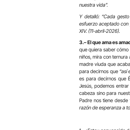
nuestra vida”.
Y detalló: “Cada gesto
esfuerzo aceptado con 
XIV. (11-abril-2026).
3.– El que ama es amad
que quiera saber cómo e
niños, mira con ternura 
madre viuda que acaba d
para decirnos que
“así 
es para decirnos que 
Jesús, podemos entra
cabeza sino para nuest
Padre nos tiene desde 
razón de esperanza a to