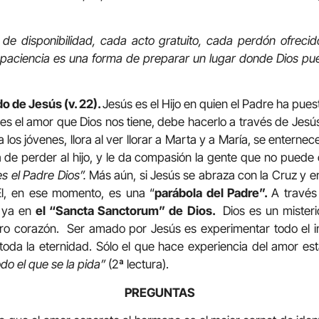
 de disponibilidad, cada acto gratuito, cada perdón ofreci
paciencia es una forma de preparar un lugar donde Dios pu
o de Jesús (v. 22).
Jesús es el Hijo en quien el Padre ha pue
s el amor que Dios nos tiene, debe hacerlo a través de Jesús.
a los jóvenes, llora al ver llorar a Marta y a María, se enterne
e perder al hijo, y le da compasión la gente que no puede 
es el Padre Dios”.
Más aún, si Jesús se abraza con la Cruz y e
Él, en ese momento, es una “
parábola del Padre”.
A través
r ya en
el “Sancta Sanctorum” de Dios.
Dios es un mister
ro corazón. Ser amado por Jesús es experimentar todo el 
toda la eternidad. Sólo el que hace experiencia del amor es
do el que se la pida”
(2ª lectura).
PREGUNTAS