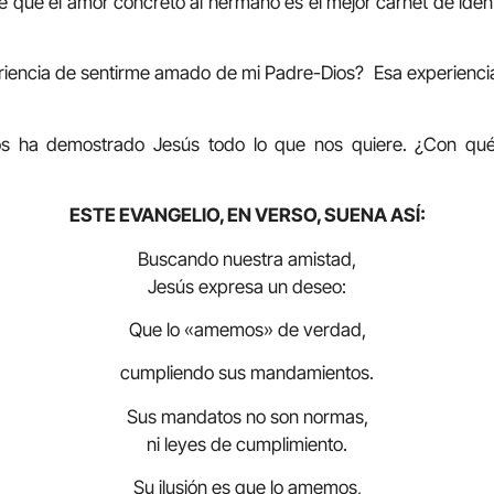
e que el amor concreto al hermano es el mejor carnet de ident
riencia de sentirme amado de mi Padre-Dios? Esa experiencia
s ha demostrado Jesús todo lo que nos quiere. ¿Con qué 
ESTE EVANGELIO, EN VERSO, SUENA ASÍ:
Buscando nuestra amistad,
Jesús expresa un deseo:
Que lo «amemos» de verdad,
cumpliendo sus mandamientos.
Sus mandatos no son normas,
ni leyes de cumplimiento.
Su ilusión es que lo amemos,