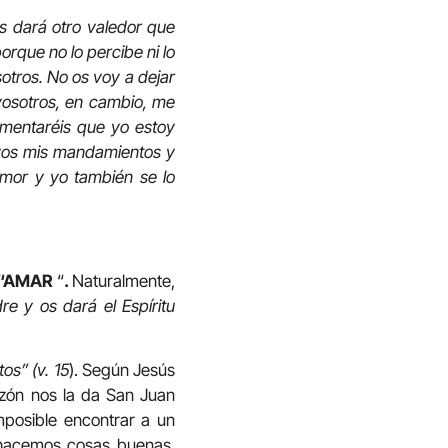
os dará otro valedor que
orque no lo percibe ni lo
otros. No os voy a dejar
vosotros, en cambio, me
imentaréis que yo estoy
uyos mis mandamientos y
mor y yo también se lo
“AMAR
“
.
Naturalmente,
re y os dará el Espíritu
os” (v. 15
). Según Jesús
azón nos la da San Juan
posible encontrar a un
s hacemos cosas buenas,