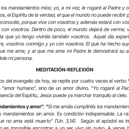
 los mandamientos míos; yo, a mi vez, le rogaré al Padre y 
s, el Espíritu de la verdad, el que el mundo no puede recibir p
econocéis, porque vive con vosotros y además estará con vos
con vosotros. Dentro de poco, el mundo dejará de verme; 
ida que yo tengo viviréis también vosotros. Aquel día exper
dre, vosotros conmigo y yo con vosotros. El que ha hecho s
 que me ama; y al que me ama mi Padre le demostrará su a
ole mi persona.
MEDITACIÓN-REFLEXIÓN
os del evangelio de hoy, se repite por cuatro veces el verbo
 “amor humano”, sino de un amor divino. “
Yo rogaré al Pad
esencia del
Espíritu, Jesús puede ya marchar tranquilo al cielo.
damientos y amor”.
“
Si me amáis cumpliréis los mandamient
s mandamientos sin amor. Es condición indispensable. La r
que no ama está muerto” (1Jn. 3,14).
Según el apóstol es im
mo es imposible encontrar a un ser vivo sin pulso. A vece