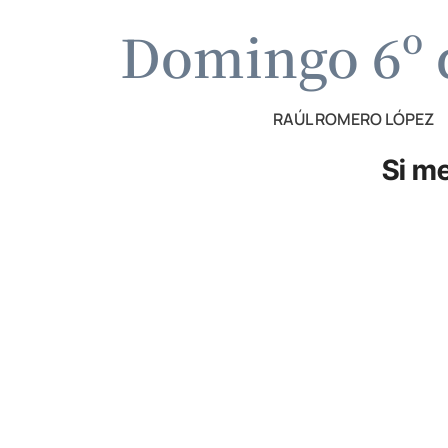
Domingo 6º 
RAÚL ROMERO LÓPEZ
Si m