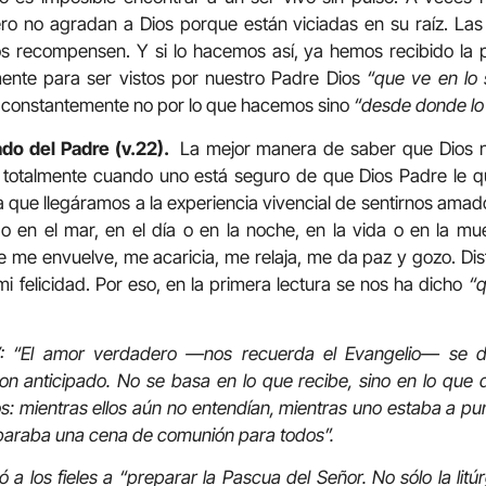
ro no agradan a Dios porque están viciadas en su raíz. L
os recompensen. Y si lo hacemos así, ya hemos recibido la
ente para ser vistos por nuestro Padre Dios
“que ve en lo s
constantemente no por lo que hacemos sino
“desde donde lo
do del Padre (v.22).
La mejor manera de saber que Dios n
 totalmente cuando uno está seguro de que Dios Padre le qu
 a que llegáramos a la experiencia vivencial de sentirnos amad
a o en el mar, en el día o en la noche, en la vida o en la m
me envuelve, me acaricia, me relaja, me da paz y gozo. Dis
mi felicidad. Por eso, en la primera lectura se nos ha dicho
“q
: “El amor verdadero —nos recuerda el Evangelio— se d
n anticipado. No se basa en lo que recibe, sino en lo que 
s: mientras ellos aún no entendían, mientras uno estaba a pun
eparaba una cena de comunión para todos”.
stó a los fieles a “preparar la Pascua del Señor. No sólo la lit