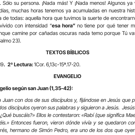
ro. Sólo su persona. ¡Nada más! Y ¡Nada menos! Algunos y
ías, muchas horas tenemos ya acumuladas en nuestra histo
 de todas: aquella hora que tuvimos la suerte de encontrarn
vivido con intensidad “
esa hora”
no tiene por qué tener m
“Aunque camine por cañadas oscuras nada temo porque Tú va
almo 23).
TEXTOS BÍBLICOS
19
. 2ª Lectura:
1Cor. 6,13c-15ª.17-20.
EVANGELIO
gelio según san Juan (1,35-42):
 Juan con dos de sus discípulos y, fijándose en Jesús que p
s discípulos oyeron sus palabras y siguieron a Jesús. Jesús s
«¿Qué buscáis?» Ellos le contestaron: «Rabí (que significa Mae
eréis.» Entonces fueron, vieron dónde vivía y se quedaron con 
drés, hermano de Simón Pedro, era uno de los dos que oyer