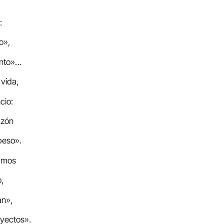
:
o»,
ento»…
 vida,
cio:
azón
beso».
amos
,
n»,
oyectos».