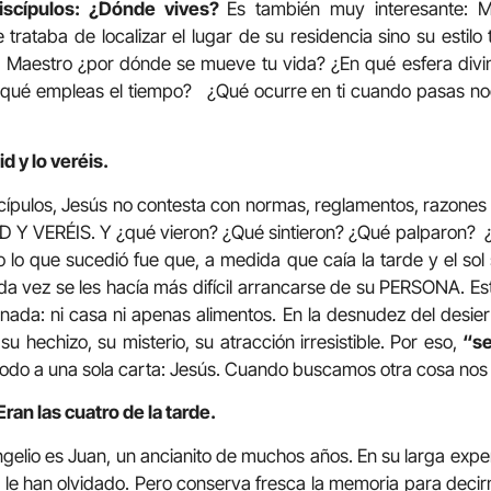
iscípulos: ¿Dónde vives?
Es también muy interesante: 
trataba de localizar el lugar de su residencia sino su estilo 
: Maestro ¿por dónde se mueve tu vida? ¿En qué esfera divin
n qué empleas el tiempo? ¿Qué ocurre en ti cuando pasas no
d y lo veréis.
scípulos, Jesús no contesta con normas, reglamentos, razones
ID Y VERÉIS. Y ¿qué vieron? ¿Qué sintieron? ¿Qué palparon?
o lo que sucedió fue que, a medida que caía la tarde y el sol 
 vez se les hacía más difícil arrancarse de su PERSONA. Esta
nada: ni casa ni apenas alimentos. En la desnudez del desier
su hechizo, su misterio, su atracción irresistible. Por eso,
“se
 todo a una sola carta: Jesús. Cuando buscamos otra cosa no
ran las cuatro de la tarde.
ngelio es Juan, un ancianito de muchos años. En su larga exp
le han olvidado. Pero conserva fresca la memoria para deci