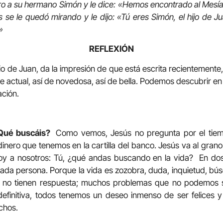
o a su hermano Simón y le dice: «Hemos encontrado al Mesías 
s se le quedó mirando y le dijo: «Tú eres Simón, el hijo de J
»
REFLEXIÓN
io de Juan, da la impresión de que está escrita recientemente,
e actual, así de novedosa, así de bella. Podemos descubrir en 
ación.
¿Qué buscáis?
Como vemos, Jesús no pregunta por el tiemp
inero que tenemos en la cartilla del banco. Jesús va al grano.
oy a nosotros: Tú, ¿qué andas buscando en la vida? En do
cada persona. Porque la vida es zozobra, duda, inquietud, b
no tienen respuesta; muchos problemas que no podemos s
 definitiva, todos tenemos un deseo inmenso de ser felices
chos.