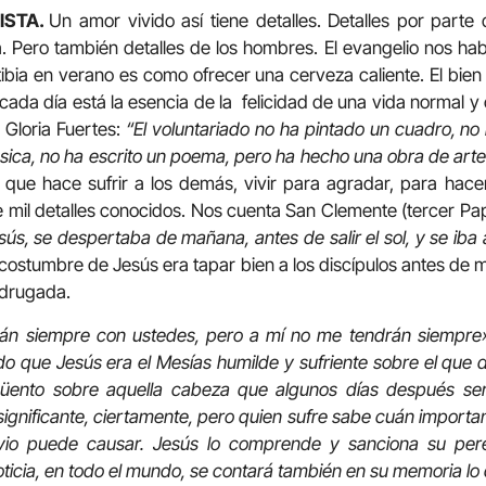
ISTA.
Un amor vivido así tiene detalles. Detalles por part
 Pero también detalles de los hombres. El evangelio nos hab
bia en verano es como ofrecer una cerveza caliente. El bien
 cada día está la esencia de la felicidad de una vida normal y
 Gloria Fuertes:
“El voluntariado no ha pintado un cuadro, no
ica, no ha escrito un poema, pero ha hecho una obra de arte
que hace sufrir a los demás, vivir para agradar, para hacer
 mil detalles conocidos. Nos cuenta San Clemente (tercer Pap
ús, se despertaba de mañana, antes de salir el sol, y se iba 
 costumbre de Jesús era tapar bien a los discípulos antes de
madrugada.
rán siempre con ustedes, pero a mí no me tendrán siempre» 
o que Jesús era el Mesías humilde y sufriente sobre el que 
üento sobre aquella cabeza que algunos días después ser
nsignificante, ciertamente, pero quien sufre sabe cuán import
ivio puede causar. Jesús lo comprende y sanciona su pere
icia, en todo el mundo, se contará también en su memoria lo qu