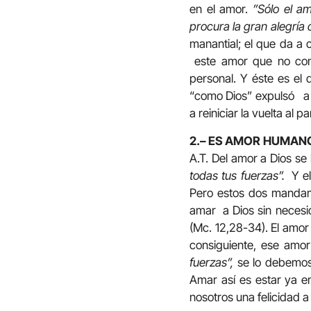
en el amor.
”Sólo el a
procura la gran alegría de
manantial; el que da a 
este amor que no conoc
personal. Y éste es el 
“como Dios” expulsó a n
a reiniciar la vuelta al p
2.– ES AMOR HUMANO
A.T. Del amor a Dios se
todas tus fuerzas”.
Y e
Pero estos dos mandamie
amar a Dios sin necesi
(Mc. 12,28-34). El amor
consiguiente, ese amo
fuerzas”,
se lo debemos
Amar así es estar ya e
nosotros una felicidad a