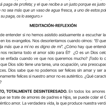
á paga de profeta; y el que recibe a un justo porque es justo 
 no sea más que un vaso de agua fresca, a uno de estos pobr
 su paga, os lo aseguro.»
MEDITACIÓN-REFLEXIÓN
il de entender si no hemos asistido asiduamente a escuchar la
en los evangelios. Nos desorientamos cuando oímos:
“El que
hija más que a mí no es digno de mí”.
¿Cómo hay que entende
 nos reclama todo el amor sólo para Él? ¿O es un Dios ce
se enfada cuando ve que nos queremos mucho? ¡Todo lo co
que Dios sólo tiene una tarea, una ocupación, una preocupac
ces. Dios sabe que no podemos ser felices sin amar y ser
amente felices si nuestro amor no es auténtico. ¿Qué caracte
?
ITO, TOTALMENTE DESINTERESADO.
En todos los amores
ue se trate de amores de padres e hijos, se puede colar e
éntico amor. La verdadera vida, la que produce nuestra verda