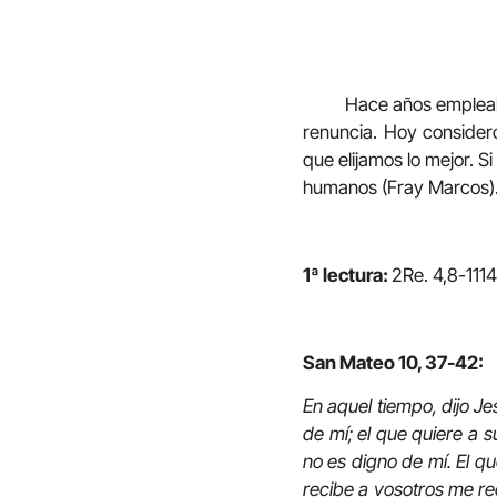
Hace años empleaba yo,
renuncia. Hoy consider
que elijamos lo mejor. S
humanos (Fray Marcos)
1ª lectura:
2Re. 4,8-1114
San Mateo 10, 37-42:
En aquel tiempo, dijo J
de mí; el que quiere a s
no es digno de mí. El qu
recibe a vosotros me re