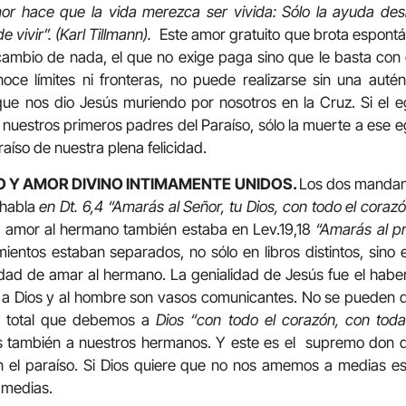
mor hace que la vida merezca ser vivida: Sólo la ayuda de
 vivir”. (Karl Tillmann).
Este amor gratuito que brota espont
cambio de nada, el que no exige paga sino que le basta con 
e límites ni fronteras, no puede realizarse sin una auté
que nos dio Jesús muriendo por nosotros en la Cruz. Si el 
uestros primeros padres del Paraíso, sólo la muerte a ese 
araíso de nuestra plena felicidad.
 Y AMOR DIVINO INTIMAMENTE UNIDOS.
Los dos mandam
 habla
en Dt. 6,4 “Amarás al Señor, tu Dios, con todo el coraz
l amor al hermano también estaba en Lev.19,18
“Amarás al pr
ntos estaban separados, no sólo en libros distintos, sino e
dad de amar al hermano. La genialidad de Jesús fue el haber
 a Dios y al hombre son vasos comunicantes. No se pueden dar
r total que debemos a
Dios “con todo el corazón, con toda
 también a nuestros hermanos. Y este es el supremo don q
n el paraíso. Si Dios quiere que no nos amemos a medias e
 medias.