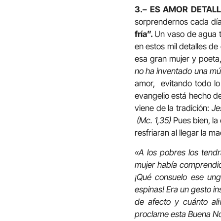
3.– ES AMOR DETALL
sorprendernos cada día.
fría”.
Un vaso de agua ti
en estos mil detalles de
esa gran mujer y poeta,
no ha inventado una mús
amor, evitando todo lo 
evangelio está hecho de
viene de la tradición:
Jes
(Mc. 1,35)
Pues bien, la
resfriaran al llegar la 
«A los pobres los tend
mujer había comprendid
¡Qué consuelo ese ung
espinas! Era un gesto i
de afecto y cuánto al
proclame esta Buena Not