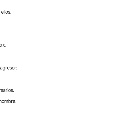
 ellos.
as.
 agresor:
rsarios.
 nombre.