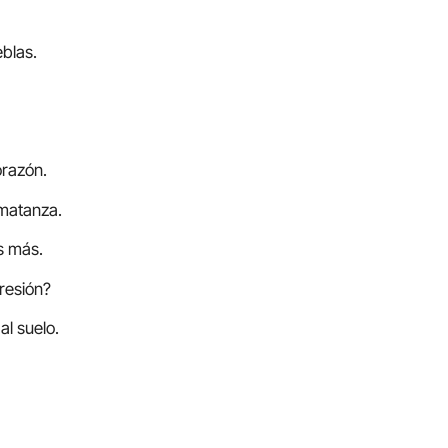
eblas.
orazón.
 matanza.
s más.
resión?
al suelo.