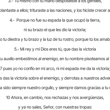
3.- Tú mismo con tu mano desposeíste a los gentiles,
plantaste a ellos; trituraste a las naciones, y los hiciste crecer a
4.- Porque no fue su espada la que ocupó la tierra,
ni su brazo el que les dio la victoria;
no tu diestra y tu brazo y la luz de tu rostro, porque tú los amab
5.- Mi rey y rni Dios eres tú, que das la victoria
tu auxilio embestimos al enemigo, en tu nombre pisoteamos al
7 pues yo no confío en mi arco, ni mi espada me da la victoria;
s das la victoria sobre el enemigo, y derrotas a nuestros adve
ha sido siempre nuestro orgullo, y siempre damos gracias a tu
10 Ahora, en cambio, nos rechazas y nos avergüenzas,
y ya no sales, Señor, con nuestras tropas: