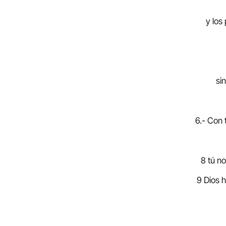
y los 
si
6.- Con 
8 tú no
9 Dios 