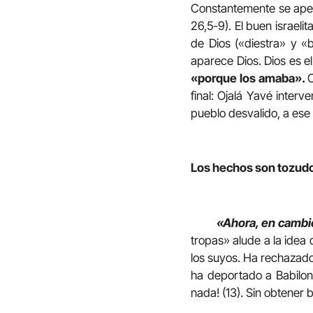
Constantemente se apel
26,5-9). El buen israeli
de Dios («diestra» y «b
aparece Dios. Dios es el
«porque los amaba».
C
final: Ojalá Yavé inter
pueblo desvalido, a ese 
Los hechos son tozudo
«Ahora, en cambi
tropas» alude a la idea
los suyos. Ha rechazado
ha deportado a Babilon
nada! (13). Sin obtener b