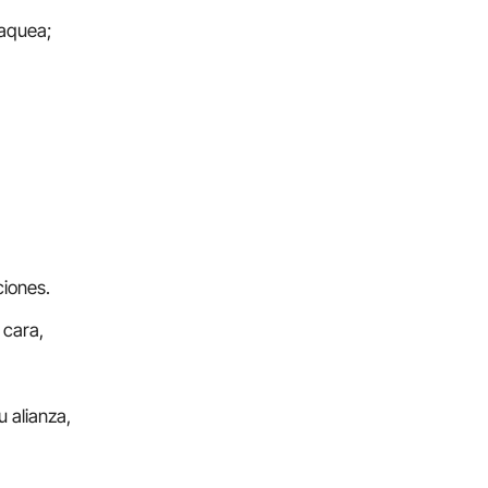
saquea;
ciones.
 cara,
u alianza,