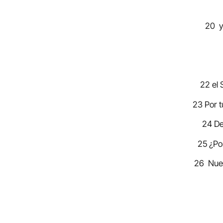
20 y 
22 el 
23 Por t
24 De
25 ¿Po
26 Nuest