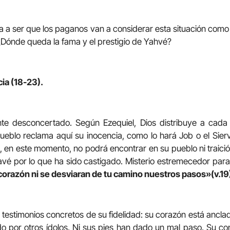
 a ser que los paganos van a considerar esta situación como
¿Dónde queda la fama y el prestigio de Yahvé?
ia (18-23).
nte desconcertado. Según Ezequiel, Dios distribuye a cad
pueblo reclama aquí su inocencia, como lo hará Job o el Si
, en este momento, no podrá encontrar en su pueblo ni traició
vé por lo que ha sido castigado. Misterio estremecedor para
 corazón ni se desviaran de tu camino nuestros pasos»(v.19
s testimonios concretos de su fidelidad: su corazón está ancl
do por otros ídolos. Ni sus pies han dado un mal paso. Su c