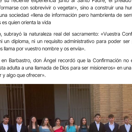
 su reciente experiencia junto al Santo Padre, el prelad
ormarse con sobrevivir o vegetar», sino a construir una h
 una sociedad
«
llena de información pero hambrienta de sent
s es quien orienta la vida
, subrayó la naturaleza real del sacramento: «Vuestra Con
ni un diploma, ni un requisito administrativo para poder ser
os llama por vuestro nombre y os envía».
en Barbastro, don Ángel recordó que la Confirmación no es
sta adulta a una llamada de Dios para ser misioneros» en una 
r y algo que ofrecer».