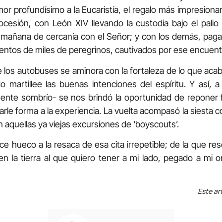
amor profundísimo a la Eucaristía, el regalo más impresio
ocesión, con León XIV llevando la custodia bajo el palio
 mañana de cercanía con el Señor; y con los demás, pa
ientos de miles de peregrinos, cautivados por ese encuent
 los autobuses se aminora con la fortaleza de lo que aca
 martillee las buenas intenciones del espíritu. Y así, a
ente sombrío- se nos brindó la oportunidad de reponer f
arle forma a la experiencia. La vuelta acompasó la siesta c
 aquellas ya viejas excursiones de ‘boyscouts’.
ace hueco a la resaca de esa cita irrepetible; de la que r
 en la tierra al que quiero tener a mi lado, pegado a mi o
Este ar