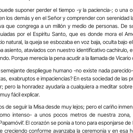
 puede suponer perder el tiempo -y la paciencia-; o una o
en los demás y en el Señor y comprender con serenidad l
iva que congrega a un millón y medio de personas. De 
guiadas por el Espíritu Santo, que es donde mora el Amor
o natural, la queja se esbozaba en voz baja, oculta bajo el
a asiento, ataviados con nuestro identificativo cachirulo, 
ndo. Porque merecía la pena acudir a la llamada de Vicario de
semejante despliegue humano -no existe nada parecido-
stas, exabruptos e impaciencias? En esta sociedad de las pr
; pero la honradez ayudaría a cualquiera a meditar sob
uy fácil explicar.
 de seguir la Misa desde muy lejos; pero el cariño inmen
como intenso- a unos pocos metros de nuestra zona, 
Papamóvil’. El corazón se ponía a tono para esponjarse de 
ue creciendo conforme avanzaba la ceremonia y en esa hom