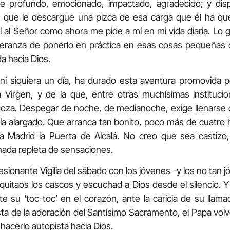
re profundo, emocionado, impactado, agradecido; y di
 que le descargue una pizca de esa carga que él ha que
sí al Señor como ahora me pide a mí en mi vida diaria. Lo g
speranza de ponerlo en práctica en esas cosas pequeñas
a hacia Dios.
ni siquiera un día, ha durado esta aventura promovida p
Virgen, y de la que, entre otras muchísimas institucio
goza. Despegar de noche, de medianoche, exige llenarse d
día alargado. Que arranca tan bonito, poco más de cuatro
a Madrid la Puerta de Alcalá. No creo que sea castizo,
nada repleta de sensaciones.
sionante Vigilia del sábado con los jóvenes -y los no tan jó
quitaos los cascos y escuchad a Dios desde el silencio. 
e su ‘toc-toc’ en el corazón, ante la caricia de su llama
sta de la adoración del Santísimo Sacramento, el Papa volv
 hacerlo autopista hacia Dios.