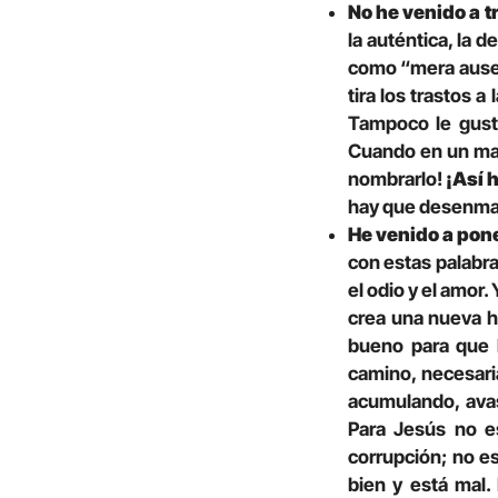
No he venido a t
la auténtica, la d
como “mera ausen
tira los trastos a
Tampoco le gusta
Cuando en un mat
nombrarlo!
¡Así 
hay que desenmasc
He venido a pone
con estas palabra
el odio y el amor.
crea una nueva h
bueno para que l
camino, necesari
acumulando, avas
Para Jesús no es
corrupción; no es
bien y está mal.