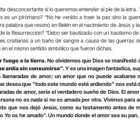
lta desconcertante si lo queremos entender al pie de la letra.
sús es un pirómano? “No he venido a traer la paz sino la gu
ra palabra que resonó en Belén en el nacimiento de Jesús y la
de la Resurrección? “Debo ser bautizado con un bautismo de 
s cristianas a un baño de sangre a causa de las guerras de
 en el mismo sentido simbólico que fueron dichas.
r fuego a la tierra.
No olvidemos que Dios se manifestó a
e ardía sin consumirse”.
Y es una imagen fantástica, su
n llamaradas de amor; un amor que no puede acabarse 
ue desea que “todo este mundo esté ardiendo” nos está
aradas de amor, sería el verdadero sueño de Dios. El amor
ersona no es nada si no es amada por otra. Vivimos para 
to que nos dejó Jesús, como su testamento antes de mo
o Yo os he amado”. Un mundo donde el amor sea su pan, su 