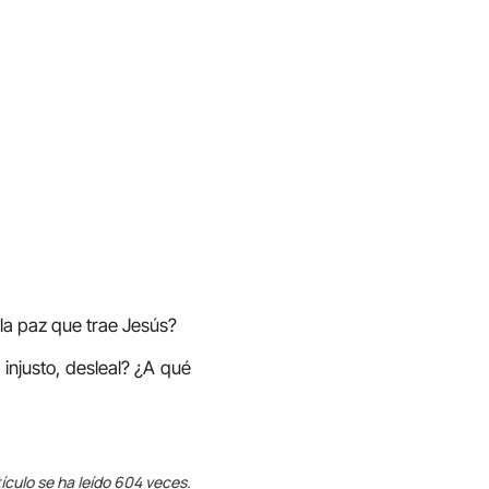
 la paz que trae Jesús?
 injusto, desleal? ¿A qué
ículo se ha leído 604 veces.