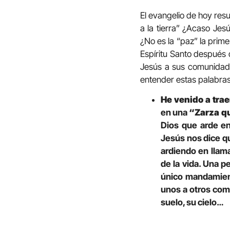
El evangelio de hoy resu
a la tierra” ¿Acaso Je
¿No es la “paz” la prime
Espíritu Santo después 
Jesús a sus comunidade
entender estas palabras
He venido a trae
en una
“Zarza qu
Dios que arde e
Jesús nos dice q
ardiendo en llam
de la vida. Una p
único mandamien
unos a otros com
suelo, su cielo…