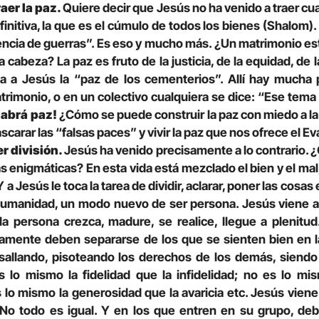
raer la paz.
Quiere decir que Jesús no ha venido a traer cua
efinitiva, la que es el cúmulo de todos los bienes (Shalom).
cia de guerras”. Es eso y mucho más. ¿Un matrimonio es
 la cabeza? La paz es fruto de la justicia, de la equidad, de 
 a Jesús la “paz de los cementerios”. Allí hay mucha 
rimonio, o en un colectivo cualquiera se dice: “Ese tema 
habrá paz!
¿Cómo se puede construir la paz con miedo a l
arar las “falsas paces” y vivir la paz que nos ofrece el Ev
r división.
Jesús ha venido precisamente a lo contrario. 
s enigmáticas? En esta vida está mezclado el bien y el mal;
 Y a Jesús le toca la tarea de dividir, aclarar, poner las cos
umanidad, un modo nuevo de ser persona. Jesús viene a
a persona crezca, madure, se realice, llegue a plenitu
amente deben separarse de los que se sienten bien en la
allando, pisoteando los derechos de los demás, siendo 
 lo mismo la fidelidad que la infidelidad; no es lo mi
 lo mismo la generosidad que la avaricia etc. Jesús viene a
 No todo es igual. Y en los que entren en su grupo, de