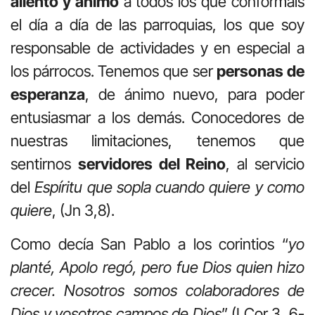
aliento y ánimo
a todos los que conformáis
el día a día de las parroquias, los que soy
responsable de actividades y en especial a
los párrocos. Tenemos que ser
personas de
esperanza
, de ánimo nuevo, para poder
entusiasmar a los demás. Conocedores de
nuestras limitaciones, tenemos que
sentirnos
servidores del Reino
, al servicio
del
Espíritu que sopla cuando quiere y como
quiere
, (Jn 3,8).
Como decía San Pablo a los corintios “
yo
planté, Apolo regó, pero fue Dios quien hizo
crecer. Nosotros somos colaboradores de
Dios y vosotros campos de Dios
” (I Cor 3, 6-