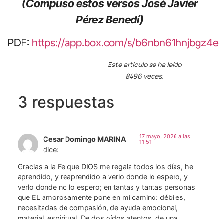
(Compuso estos versos José Javier
Pérez Benedí)
PDF:
https://app.box.com/s/b6nbn61hnjbgz
Este artículo se ha leído
8496 veces.
3 respuestas
17 mayo, 2026 a las
Cesar Domingo MARINA
11:51
dice:
Gracias a la Fe que DIOS me regala todos los días, he
aprendido, y reaprendido a verlo donde lo espero, y
verlo donde no lo espero; en tantas y tantas personas
que EL amorosamente pone en mi camino: débiles,
necesitadas de compasión, de ayuda emocional,
material, espiritual. De dos oídos atentos, de una