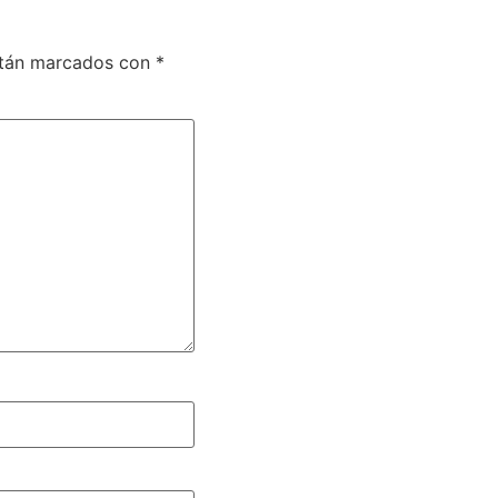
stán marcados con
*