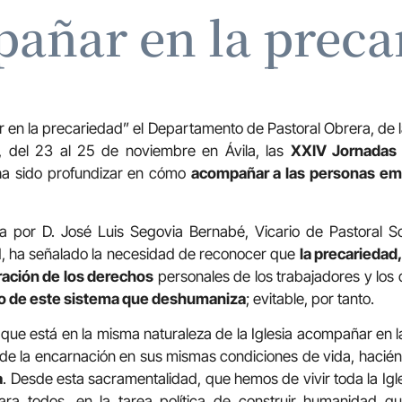
añar en la preca
en la precariedad” el Departamento de Pastoral Obrera, de 
, del 23 al 25 de noviembre en Ávila, las
XXIV Jornadas 
 ha sido profundizar en cómo
acompañar a las personas e
 por D. José Luis Segovia Bernabé, Vicario de Pastoral So
d, ha señalado la necesidad de reconocer que
la precariedad, 
eración de los derechos
personales de los trabajadores y los 
o de este sistema que deshumaniza
; evitable, por tanto.
r que está en la misma naturaleza de la Iglesia acompañar en l
sde la encarnación en sus mismas condiciones de vida, haci
a
. Desde esta sacramentalidad, que hemos de vivir toda la Igl
para todos, en la tarea política de construir humanidad q