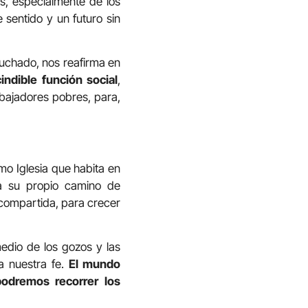
as, especialmente de los
 sentido y un futuro sin
uchado, nos reafirma en
indible función social
,
abajadores pobres, para,
o Iglesia que habita en
za su propio camino de
 compartida, para crecer
medio de los gozos y las
a nuestra fe.
El mundo
podremos recorrer los