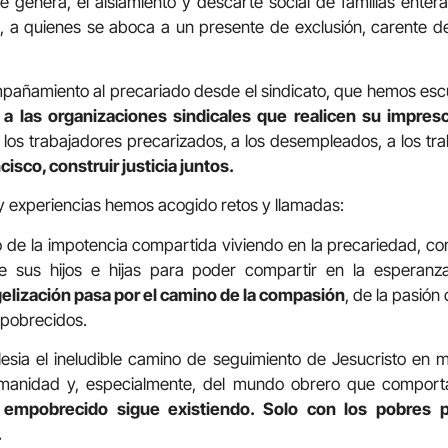
 genera, el aislamiento y descarte social de familias enter
, a quienes se aboca a un presente de exclusión, carente de
mpañamiento al precariado desde el sindicato, que hemos esc
a las organizaciones sindicales que realicen su impresc
 los trabajadores precarizados, a los desempleados, a los tr
isco, construir justicia juntos.
y experiencias hemos acogido retos y llamadas:
de la impotencia compartida viviendo en la precariedad, com
 sus hijos e hijas para poder compartir en la esperan
elización pasa por el camino de la compasión
, de la pasión
pobrecidos.
lesia el ineludible camino de seguimiento de Jesucristo en 
humanidad y, especialmente, del mundo obrero que comport
 empobrecido sigue existiendo. Solo con los pobres 
.