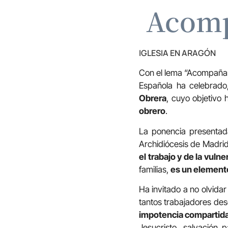
Acomp
IGLESIA EN ARAGÓN
Con el lema “Acompañar 
Española ha celebrado
Obrera
, cuyo objetivo
obrero
.
La ponencia presentada
Archidiócesis de Madri
el trabajo y de la vuln
familias,
es un element
Ha invitado a no olvida
tantos trabajadores de
impotencia compartid
Jesucristo, salvación 