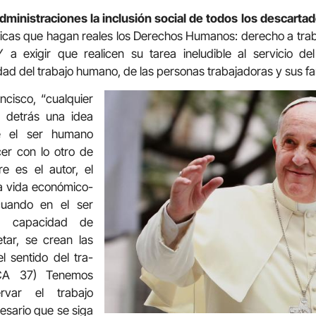
Administraciones la inclusión social de todos los descarta
icas que hagan reales los Derechos Humanos: derecho a trab
 a exigir que realicen su tarea ineludible al servicio d
dad del trabajo humano, de las personas trabajadoras y sus fam
cisco, “cualquier
e detrás una idea
ue el ser humano
er con lo otro de
re es el autor, el
 la vida económico-
 cuando en el ser
 capacidad de
tar, se crean las
l sentido del tra­
(CA 37) Tenemos
rvar el trabajo
sa­rio que se siga