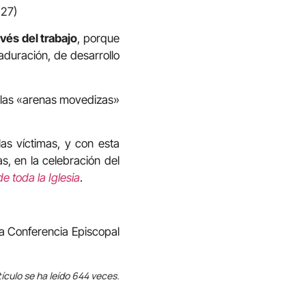
127)
avés del trabajo
, porque
a­duración, de desarrollo
n las «arenas movedizas»
as víctimas, y con esta
, en la celebración del
e toda la Iglesia
.
la Conferencia Episcopal
tículo se ha leído 644 veces.