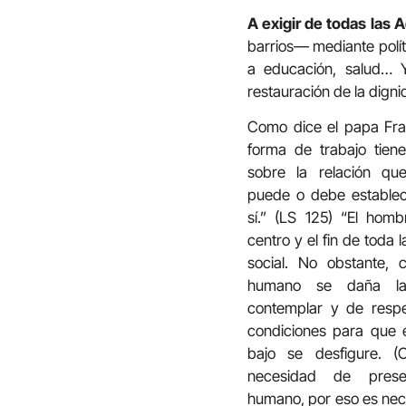
A exigir de todas las 
barrios— mediante polít
a educación, salud… Y
restauración de la digni
Como dice el papa Fran
forma de trabajo tien
sobre la relación q
puede o debe establec
sí.” (LS 125) “El homb
centro y el fin de toda
so­cial. No obstante,
humano se daña la
contemplar y de respe
condiciones para que e
bajo se desfigure. 
necesidad de prese
humano, por eso es nece