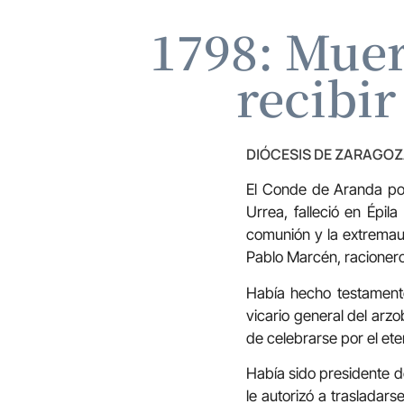
1798: Muer
recibir
DIÓCESIS DE ZARAGO
El Conde de Aranda po
Urrea, falleció en Épil
comunión y la extremaun
Pablo Marcén, racioner
Había hecho testamento
vicario general del arz
de celebrarse por el et
Había sido presidente d
le autorizó a trasladars