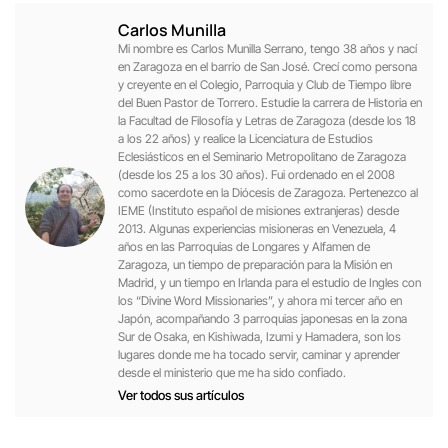
Carlos Munilla
Mi nombre es Carlos Munilla Serrano, tengo 38 años y nací
en Zaragoza en el barrio de San José. Crecí como persona
y creyente en el Colegio, Parroquia y Club de Tiempo libre
del Buen Pastor de Torrero. Estudie la carrera de Historia en
la Facultad de Filosofía y Letras de Zaragoza (desde los 18
a los 22 años) y realice la Licenciatura de Estudios
Eclesiásticos en el Seminario Metropolitano de Zaragoza
(desde los 25 a los 30 años). Fui ordenado en el 2008
como sacerdote en la Diócesis de Zaragoza. Pertenezco al
IEME (Instituto español de misiones extranjeras) desde
2013. Algunas experiencias misioneras en Venezuela, 4
años en las Parroquias de Longares y Alfamen de
Zaragoza, un tiempo de preparación para la Misión en
Madrid, y un tiempo en Irlanda para el estudio de Ingles con
los “Divine Word Missionaries”, y ahora mi tercer año en
Japón, acompañando 3 parroquias japonesas en la zona
Sur de Osaka, en Kishiwada, Izumi y Hamadera, son los
lugares donde me ha tocado servir, caminar y aprender
desde el ministerio que me ha sido confiado.
Ver todos sus artículos