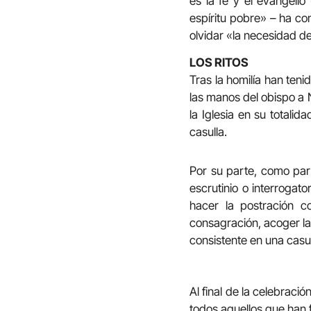
es la fe y el evangelio
espíritu pobre» – ha co
olvidar «la necesidad de
LOS RITOS
Tras la homilía han teni
las manos del obispo a 
la Iglesia en su totalida
casulla.
Por su parte, como part
escrutinio o interrogato
hacer la postración c
consagración, acoger la
consistente en una casu
Al final de la celebrac
todos aquellos que han 