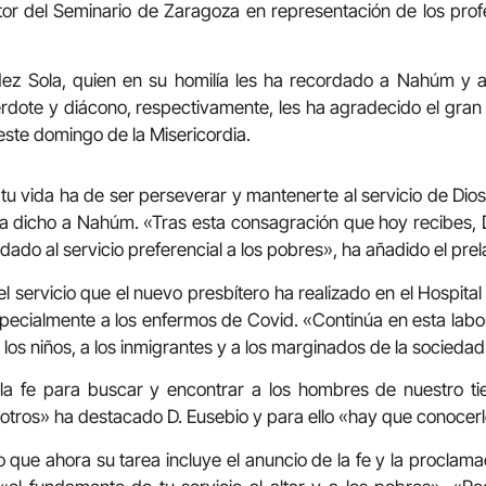
ctor del Seminario de Zaragoza en representación de los pro
ez Sola, quien en su homilía les ha recordado a Nahúm y a
rdote y diácono, respectivamente, les ha agradecido el gra
 este domingo de la Misericordia.
 tu vida ha de ser perseverar y mantenerte al servicio de Dio
 ha dicho a Nahúm. «Tras esta consagración que hoy recibes, Di
idado al servicio preferencial a los pobres», ha añadido el prel
 servicio que el nuevo presbítero ha realizado en el Hospita
ecialmente a los enfermos de Covid. «Continúa en esta labor
 los niños, a los inmigrantes y a los marginados de la socieda
 la fe para buscar y encontrar a los hombres de nuestro t
ros» ha destacado D. Eusebio y para ello «hay que conocerl
o que ahora su tarea incluye el anuncio de la fe y la proclama