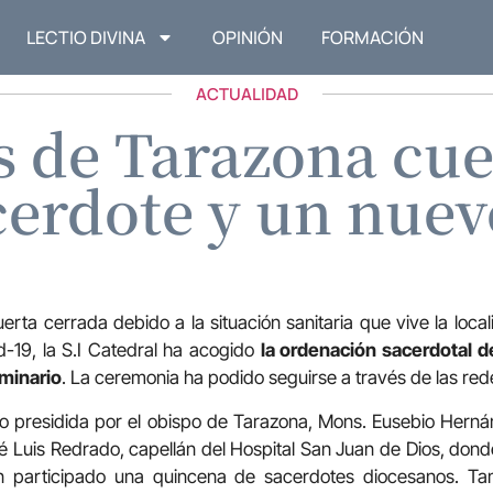
LECTIO DIVINA
OPINIÓN
FORMACIÓN
ACTUALIDAD
s de Tarazona cu
cerdote y un nuev
erta cerrada debido a la situación sanitaria que vive la loca
id-19, la S.I Catedral ha acogido
la ordenación sacerdotal d
eminario
. La ceremonia ha podido seguirse a través de las red
o presidida por el obispo de Tarazona, Mons. Eusebio Her
sé Luis Redrado, capellán del Hospital San Juan de Dios, do
n participado una quincena de sacerdotes diocesanos. Tam