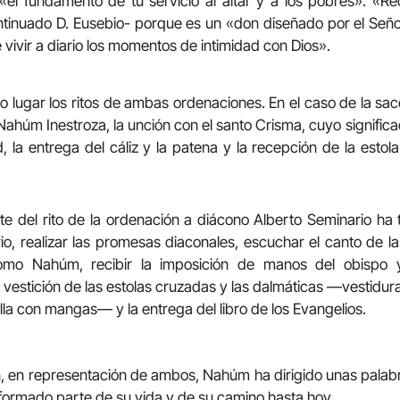
 «el fundamento de tu servicio al altar y a los pobres». «Re
ntinuado D. Eusebio- porque es un «don diseñado por el Seño
 vivir a diario los momentos de intimidad con Dios».
do lugar los ritos de ambas ordenaciones. En el caso de la sac
Nahúm Inestroza, la unción con el santo Crisma, cuyo signific
d, la entrega del cáliz y la patena y la recepción de la estola 
e del rito de la ordenación a diácono Alberto Seminario ha
rio, realizar las promesas diaconales, escuchar el canto de la
omo Nahúm, recibir la imposición de manos del obispo y
 vestición de las estolas cruzadas y las dalmáticas —vestidura
lla con mangas— y la entrega del libro de los Evangelios.
ión, en representación de ambos, Nahúm ha dirigido unas pala
formado parte de su vida y de su camino hasta hoy.