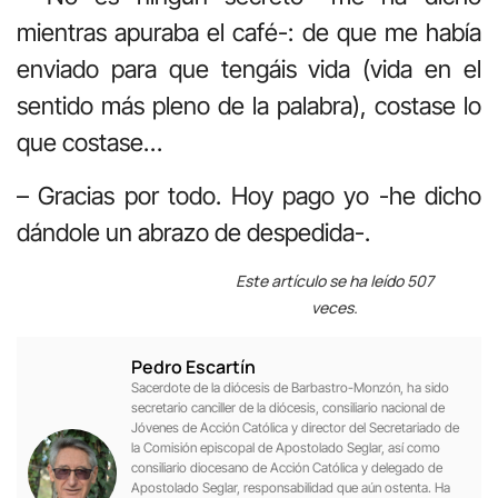
mientras apuraba el café-: de que me había
enviado para que tengáis vida (vida en el
sentido más pleno de la palabra), costase lo
que costase…
– Gracias por todo. Hoy pago yo -he dicho
dándole un abrazo de despedida-.
Este artículo se ha leído 507
veces.
Pedro Escartín
Sacerdote de la diócesis de Barbastro-Monzón, ha sido
secretario canciller de la diócesis, consiliario nacional de
Jóvenes de Acción Católica y director del Secretariado de
la Comisión episcopal de Apostolado Seglar, así como
consiliario diocesano de Acción Católica y delegado de
Apostolado Seglar, responsabilidad que aún ostenta. Ha