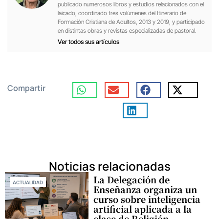
publicado numerosos libros y estudios relacionados con el
laicado, coordinado tres volúmenes del Itinerario de
Formación Cristiana de Adultos, 2013 y 2019, y participado
en distintas obras y revistas especializadas de pastoral.
Ver todos sus artículos
Compartir
Noticias relacionadas
La Delegación de
ACTUALIDAD
Enseñanza organiza un
curso sobre inteligencia
artificial aplicada a la
clase de Religión