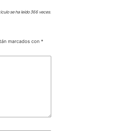
ículo se ha leído 366 veces.
stán marcados con
*