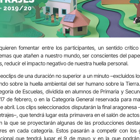
ieren fomentar entre los participantes, un sentido crític
blemas que atañen a nuestro mundo, ser conscientes del pap
s, reducir el impacto negativo de nuestra huella personal.
deoclips de una duración no superior a un minuto –excluidos lo
ndo sobre la huella ambiental del ser humano sobre la Tierra.
egoría de Escuelas, dividida en alumnos de Primaria y Secund
l 17 de febrero, o en la Categoría General reservada para m
de abril. Los clips seleccionados disputarán la final aragonesa
etrajes–, que tendrá lugar esta primavera en el salón de actos
n la que se proyectarán algunas de las producciones desta
es en cada categoría. Estos pasarán a competir con los 
acional que tendrá lugar el 9 de mayo y en la que podrán 