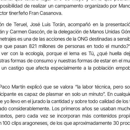
posibilidad de realizar un campamento organizado por Man
ector tinerfeño Fran Casanova.
ón de Teruel, José Luis Torán, acompañó en la presentaci
n y Carmen Gascón, de la delegación de Manos Unidas Góm
etrajes es una de las acciones de la ONG destinadas a sensibi
e que pasan 821 millones de personas en todo el mundo.
?
 ver con la ecología, porque el lema es Tú, ¿qué huella d
tras formas de consumo y nuestras formas de estar en el mun
un castigo que afecta especialmente a la población empob
aco Martín explicó que se valora “la labor técnica, pero s
cipante es capaz de plasmar en solo un minuto”. En cualqui
e yo llevo en el jurado la cantidad y sobre todo calidad de lo
ado considerablemente. Los primeros años se usaban mucho
textos, pero cada vez se incorporan más contenidos propio
n 100 clips aragoneses, de los que aproximadamente 30 proce