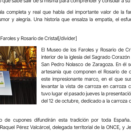
o que sabe salir de sí misma para comprender y consolar a s
cula completa y real que habla del importante valor de la fa
umor y alegría. Una historia que ensalza la empatía, el esfu
Faroles y Rosario de Cristal[/divider]
El Museo de los Faroles y Rosario de Cri
interior de la iglesia del Sagrado Corazón
San Pedro Nolasco de Zaragoza. En él s
artesanía que componen el Rosario de cr
este impresionante marco, en el que su
levantar la vista de carroza en carroza
tuvo lugar el pasado jueves la presentac
del 12 de octubre, dedicado a la carroza de
o de cupones difundirán esta tradición por toda España.
 Raquel Pérez Valcárcel, delegada territorial de la ONCE, y J