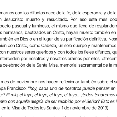
arnos con los difuntos nace de la fe, de la esperanza y de la 
n Jesucristo muerto y resucitado. Por eso este mes cob
ecto pascual y luminoso, el mismo que llena de resplandore
 hermanos, bautizados en Cristo, hayan muerto también en e
también en Dios o en el lugar de su purificación definitiva. No
bién con Cristo, como Cabeza, un solo cuerpo y mantenemos un
on nuestros seres queridos y con todos los fieles difuntos, q
 interceden por nosotros y nosotros oramos por ellos, ofrecemo
a celebración de la Santa Misa, memorial sacramental de la m
 mes de noviembre nos hacen reflexionar también sobre el se
pa Francisco: “
hoy, cada uno de nosotros puede pensar en e
 El mío, el tuyo, el tuyo, el tuyo, el tuyo… ¡todos tendremos
iro con aquella alegría de ser recibido por el Señor? Esto es l
a en la Misa de Todos los Santos, 1 de noviembre de 2013).