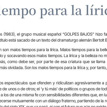
iempo para la líri
s (1983), el grupo musical español “GOLPES BAJOS” hizo 
l título está sacado de un texto del dramaturgo alemán Bertolt 
son malos tiempos para la lírica. Malos tiempos para la bellez
do y socavando esos malos tiempos. La lírica y la belleza no 
más, como debe ser, por parte de esa criatura que se llam
ás olvidada. Son los malos tiempos para la lírica y, por tanto
s espectáculos que ofenden y ridiculizan agresivamente a p
a fe de unos o de otros; el ‘y tú más’ de políticos o grupos de to
 a los de una misma fe con sensibilidades diferentes que, en 
ecerse mutuamente con un diálogo fraterno, partiendo de la re
ía del siglo XIX, que ya pasó, ni con el futuro que aún no existe