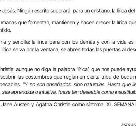
Jesús. Ningún escrito superará, para un cristiano, la lírica del
manas que fomentan, mantienen y hacen crecer la lírica que
ntido.
aria y sencilla: la lírica para con los demás y con la vida e
írica se va por la ventana, se abren todas las puertas al des
istie, aunque no diga la palabra ‘lírica’, que nos puede ayuda
cubrir las costumbres que regían en cierta tribu de beduinos
pecables.
“Y no son enseñados, sino naturales. Hasta que l
, sea aprendida o intuitiva, fuese tan deseable como insustituib
e Austen y Agatha Christie como síntoma. XL SEMANAL. 
Este ar