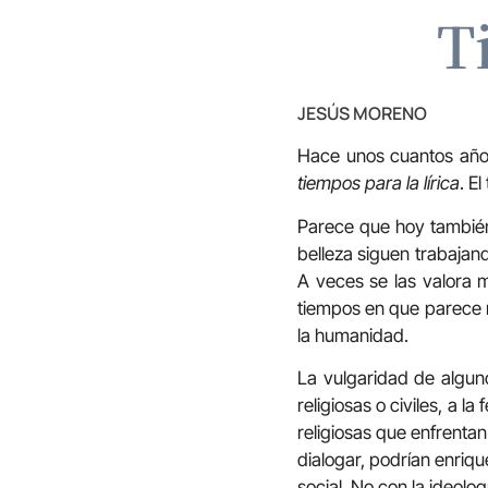
T
JESÚS MORENO
Hace unos cuantos año
tiempos para la lírica
. E
Parece que hoy también 
belleza siguen trabajan
A veces se las valora 
tiempos en que parece m
la humanidad.
La vulgaridad de alguno
religiosas o civiles, a l
religiosas que enfrentan
dialogar, podrían enriqu
social. No con la ideolog