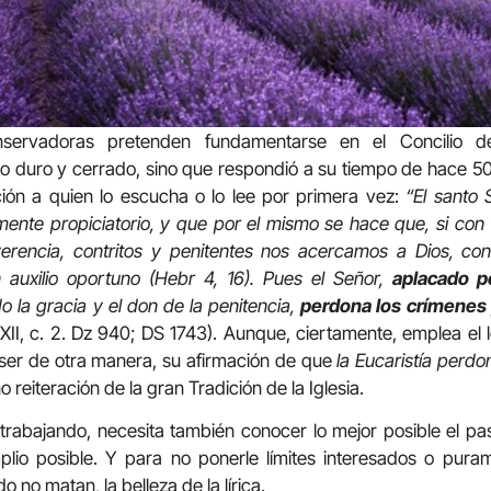
onservadoras pretenden fundamentarse en el Concilio 
io duro y cerrado, sino que respondió a su tiempo de hace 5
ión a quien lo escucha o lo lee por primera vez:
“El santo 
mente propiciatorio, y que por el mismo se hace que, si co
erencia, contritos y penitentes nos acercamos a Dios, co
 auxilio oportuno (Hebr 4, 16). Pues el Señor,
aplacado p
o la gracia y el don de la penitencia,
perdona los crímenes
 XXII, c. 2. Dz 940; DS 1743). Aunque, ciertamente, emplea el 
ser de otra manera, su afirmación de que
la Eucaristía perd
o reiteración de la gran Tradición de la Iglesia.
a trabajando, necesita también conocer lo mejor posible el pa
lio posible. Y para no ponerle límites interesados o puram
o no matan, la belleza de la lírica.