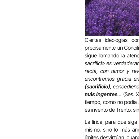
Ciertas ideologías c
precisamente un Concil
sigue llamando la atenc
sacrificio es verdadera
recta, con temor y rev
encontremos gracia en
(sacrificio)
, concediend
más ingentes
.
.. (Ses.
tiempo, como no podía 
es invento de Trento, sin
La lírica, para que sig
mismo, sino lo más amp
límites desvirtúan, cuand