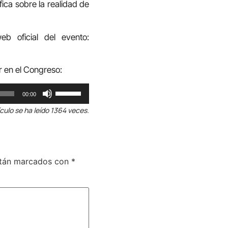
ca sobre la realidad de
b oficial del evento:
ar en el Congreso:
Utiliza
00:00
las
ículo se ha leído 1364 veces.
teclas
de
flecha
arriba/abajo
stán marcados con
*
para
aumentar
o
disminuir
el