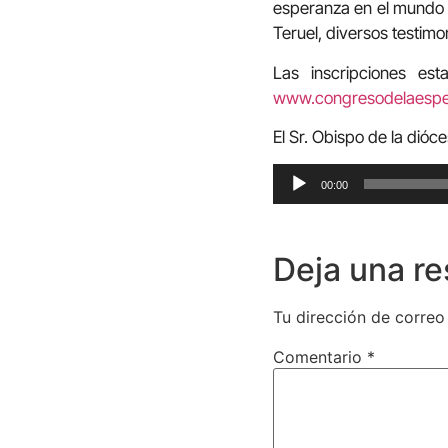
esperanza en el mundo 
Teruel, diversos testimo
Las inscripciones es
www.congresodelaespe
El Sr. Obispo de la dióc
Reproductor
00:00
de
audio
Deja una r
Tu dirección de correo
Comentario
*