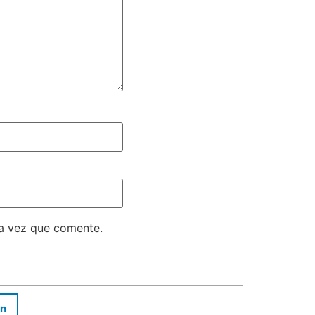
volumen.
ma vez que comente.
In