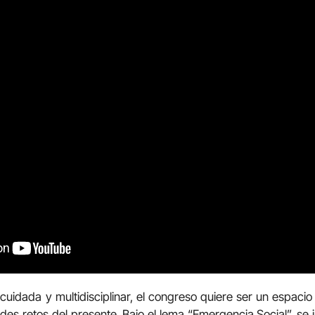
idada y multidisciplinar, el congreso quiere ser un espacio 
es retos del presente. Bajo el lema “Emergencia Social”, se i