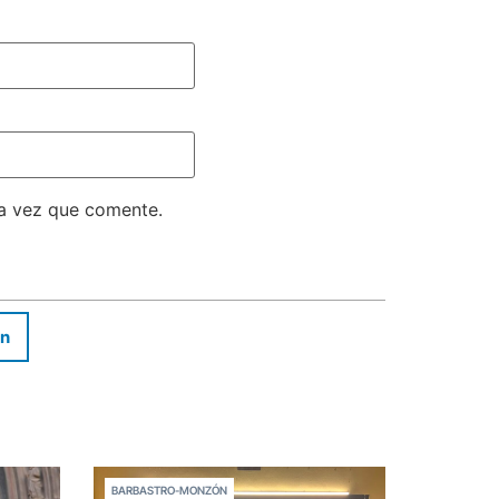
ma vez que comente.
In
BARBASTRO-MONZÓN