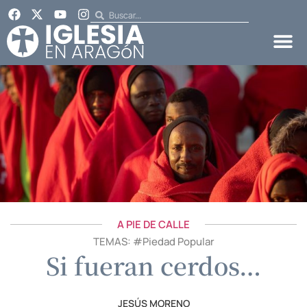
A PIE DE CALLE
TEMAS: #
Piedad Popular
Si fueran cerdos…
JESÚS MORENO