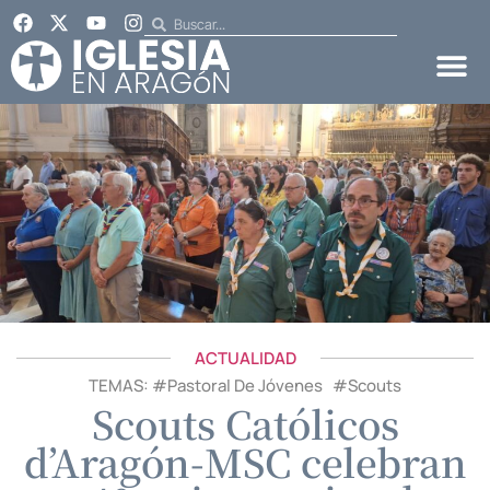
ACTUALIDAD
TEMAS: #
Pastoral De Jóvenes
#
Scouts
Scouts Católicos
d’Aragón-MSC celebran