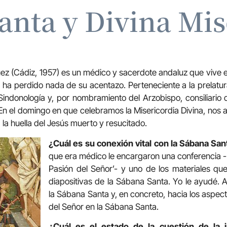
anta y Divina Mis
ez (Cádiz, 1957) es un médico y sacerdote andaluz que vive
 ha perdido nada de su acentazo. Perteneciente a la prelatur
indonología y, por nombramiento del Arzobispo, consiliario 
n el domingo en que celebramos la Misericordia Divina, nos 
la huella del Jesús muerto y resucitado.
¿Cuál es su conexión vital con la Sábana Sa
que era médico le encargaron una conferencia -
Pasión del Señor’- y uno de los materiales que
diapositivas de la Sábana Santa. Yo le ayudé. A
la Sábana Santa y, en concreto, hacia los aspec
del Señor en la Sábana Santa.
¿Cuál es el estado de la cuestión de la i