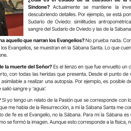
Síndone?
Actualmente se mantiene la inve
descubriendo detalles. Por ejemplo, se está pon
Sudario de Oviedo: similitudes antropométric
sangre del Sudario de Oviedo y las de la Sábana
na aquello que narran los Evangelios?
No prueba nada. Conf
n los Evangelios, se muestran en la Sábana Santa. Lo que cuen
one.
de la muerte del Señor?
Es el lienzo en que fue envuelto un 
o, con todas las heridas que presenta. Desde el punto de v
asimilable a realizar una autopsia. Por ejemplo, es posible de
salió sangre y ‘agua’.
?
Si yo tengo un relato de la Pasión que se corresponde con 
 que me habla de la Resurrección, a mí la Sábana Santa me con
to de fe es el Evangelio, no la Sábana. Para mí la Sábana es
mo se formó la imagen. Aunque esto corresponde a la física, n