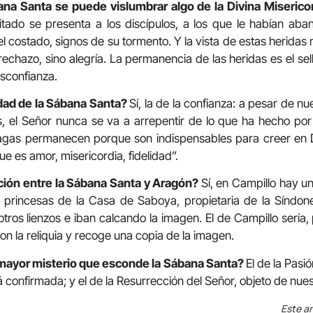
ana Santa se puede vislumbrar algo de la Divina Miserico
tado se presenta a los discípulos, a los que le habían aba
l costado, signos de su tormento. Y la vista de estas heridas no
rechazo, sino alegría. La permanencia de las heridas es el sel
esconfianza.
idad de la Sábana Santa?
Sí, la de la confianza: a pesar de n
s, el Señor nunca se va a arrepentir de lo que ha hecho por
lagas permanecen porque son indispensables para creer en 
ue es amor, misericordia, fidelidad”.
ación entre la Sábana Santa y Aragón?
Sí, en Campillo hay un
princesas de la Casa de Saboya, propietaria de la Síndon
ros lienzos e iban calcando la imagen. El de Campillo sería, 
n la reliquia y recoge una copia de la imagen.
el mayor misterio que esconde la Sábana Santa?
El de la Pasió
á confirmada; y el de la Resurrección del Señor, objeto de nues
Este ar