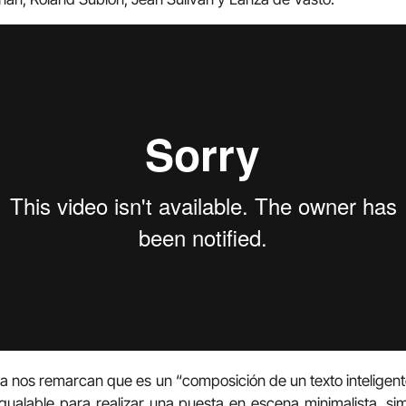
a nos remarcan que es un “composición de un texto inteligen
gualable para realizar una puesta en escena minimalista, s