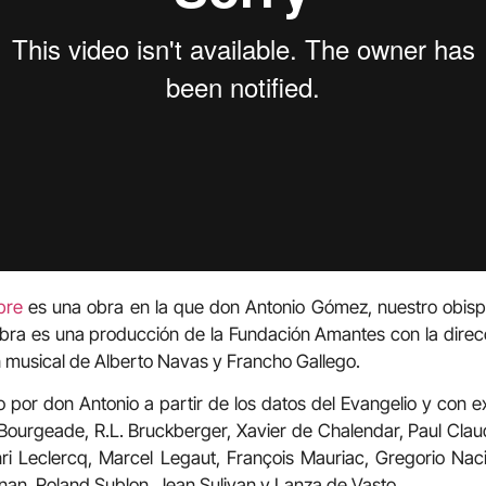
bre
es una obra en la que don Antonio Gómez, nuestro obis
bra es una producción de la Fundación Amantes con la direc
ón musical de Alberto Navas y Francho Gallego.
 por don Antonio a partir de los datos del Evangelio y con e
Bourgeade, R.L. Bruckberger, Xavier de Chalendar, Paul Clau
nri Leclercq, Marcel Legaut, François Mauriac, Gregorio Na
nan, Roland Sublon, Jean Sulivan y Lanza de Vasto.