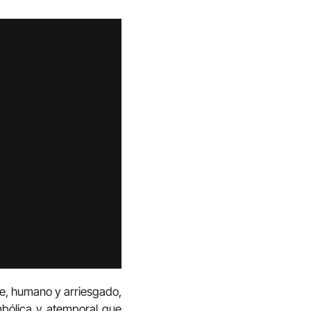
te, humano y arriesgado,
imbólica y atemporal que