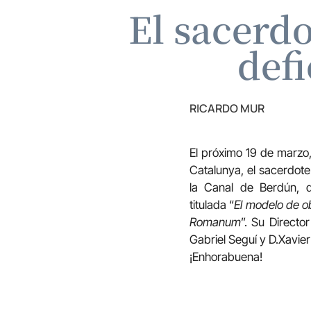
El sacerd
defi
RICARDO MUR
El próximo 19 de marzo,
Catalunya, el sacerdot
la Canal de Berdún, d
titulada “
El modelo de ob
Romanum
”. Su Directo
Gabriel Seguí y D.Xavier
¡Enhorabuena!