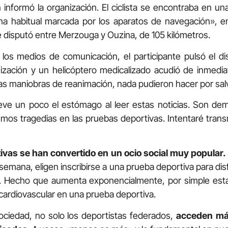
n informó la organización. El ciclista se encontraba en u
na habitual marcada por los aparatos de navegación», en
 disputó entre Merzouga y Ouzina, de 105 kilómetros.
os medios de comunicación, el participante pulsó el di
nización y un helicóptero medicalizado acudió de inmedia
las maniobras de reanimación, nada pudieron hacer por salva
ve un poco el estómago al leer estas noticias. Son dem
mos tragedias en las pruebas deportivas. Intentaré transm
vas se han convertido en un ocio social muy popular.
 semana, eligen inscribirse a una prueba deportiva para dis
a. Hecho que aumenta exponencialmente, por simple estadí
 cardiovascular en una prueba deportiva.
sociedad, no solo los deportistas federados,
acceden más