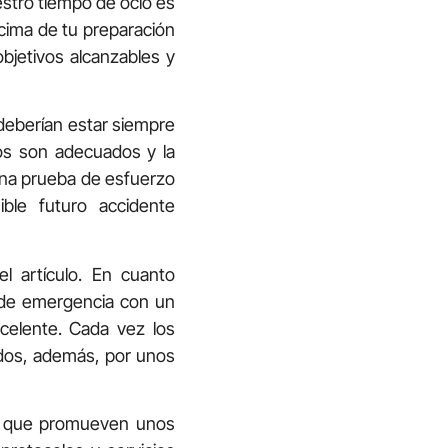
stro tiempo de ocio es
ncima de tu preparación
bjetivos alcanzables y
deberían estar siempre
vos son adecuados y la
r una prueba de esfuerzo
ble futuro accidente
 artículo. En cuanto
 de emergencia con un
celente. Cada vez los
ados, además, por unos
sas que promueven unos