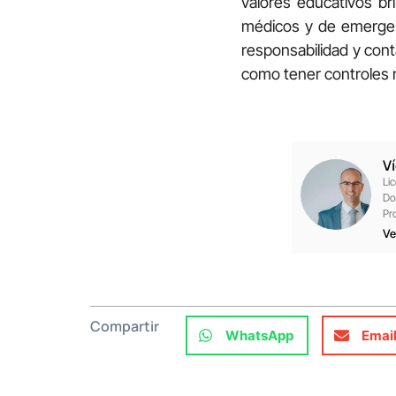
valores educativos br
médicos y de emergenc
responsabilidad y cont
como tener controles 
V
Li
Do
Pr
Ve
Compartir
WhatsApp
Emai