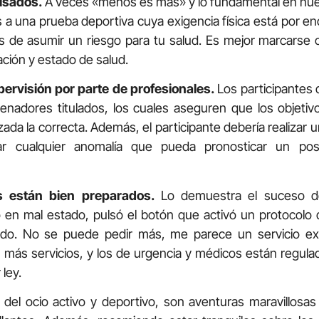
isados.
A veces «menos es más» y lo fundamental en nue
s a una prueba deportiva cuya exigencia física está por e
s de asumir un riesgo para tu salud. Es mejor marcarse o
ción y estado de salud.
pervisión por parte de profesionales.
Los participantes 
enadores titulados, los cuales aseguren que los objeti
izada la correcta. Además, el participante debería realiza
tar cualquier anomalía que pueda pronosticar un posi
s están bien preparados.
Lo demuestra el suceso del
 en mal estado, pulsó el botón que activó un protocolo
zado. No se puede pedir más, me parece un servicio ex
 más servicios, y los de urgencia y médicos están regul
ley.
ar del ocio activo y deportivo, son aventuras maravillo