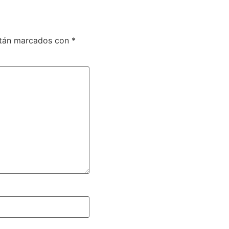
stán marcados con
*