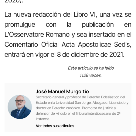
La nueva redacción del Libro VI, una vez se
promulgue con la publicación en
L’Osservatore Romano y sea insertado en el
Comentario Oficial Acta Apostolicae Sedis,
entrará en vigor el 8 de diciembre de 2021.
Este artículo se ha leído
1128 veces.
José Manuel Murgoitio
Secretario general y profesor de Derecho Eclesiástico del
Estado en la Universidad San Jorge. Abogado. Licenciado y
doctor en Derecho canónico. Promotor de justicia y
defensor del vínculo en el Tribunal interdiocesano de 2ª
instancia.
Ver todos sus artículos