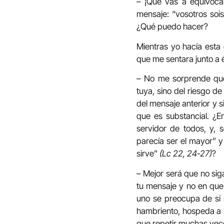
– ¡Qué vas a equivoca
mensaje: “vosotros sois
¿Qué puedo hacer?
Mientras yo hacía esta
que me sentara junto a
– No me sorprende que
tuya, sino del riesgo d
del mensaje anterior y s
que es substancial. ¿E
servidor de todos, y, 
parecía ser el mayor” 
sirve”
(Lc 22, 24-27)
?
– Mejor será que no si
tu mensaje y no en que 
uno se preocupa de sí 
hambriento, hospeda a l
que repetir muchas vece