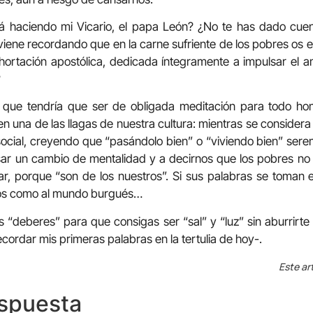
á haciendo mi Vicario, el papa León? ¿No te has dado cuen
 viene recordando que en la carne sufriente de los pobres os
hortación apostólica, dedicada íntegramente a impulsar el 
?
eo que tendría que ser de obligada meditación para todo 
en una de las llagas de nuestra cultura: mientras se consider
social, creyendo que “pasándolo bien” o “viviendo bien” sere
sar un cambio de mentalidad y a decirnos que los pobres no 
iar, porque “son de los nuestros”. Si sus palabras se toman e
nos como al mundo burgués…
s “deberes” para que consigas ser “sal” y “luz” sin aburrirt
cordar mis primeras palabras en la tertulia de hoy-.
Este ar
espuesta