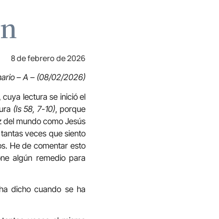
an
8 de febrero de 2026
nario – A – (08/02/2026)
uya lectura se inició el
tura
(Is 58, 7-10)
, porque
luz del mundo como Jesús
 tantas veces que siento
os. He de comentar esto
one algún remedio para
 ha dicho cuando se ha