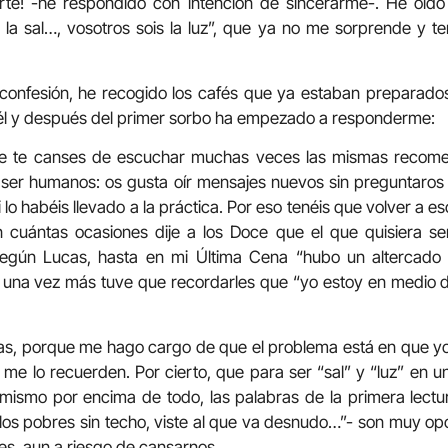
rte! -he respondido con intención de sincerarme-. He oído
 la sal…, vosotros sois la luz”, que ya no me sorprende y t
 confesión, he recogido los cafés que ya estaban preparado
 él y después del primer sorbo ha empezado a responderme:
 te canses de escuchar muchas veces las mismas recome
e ser humanos: os gusta oír mensajes nuevos sin preguntaro
i lo habéis llevado a la práctica. Por eso tenéis que volver a
n cuántas ocasiones dije a los Doce que el que quisiera ser
según Lucas, hasta en mi Última Cena “hubo un altercado 
y una vez más tuve que recordarles que “yo estoy en medio 
gas, porque me hago cargo de que el problema está en que y
me lo recuerden. Por cierto, que para ser “sal” y “luz” en
mismo por encima de todo, las palabras de la primera lectur
os pobres sin techo, viste al que va desnudo…”- son muy op
s, aun a riesgo de cansarnos.