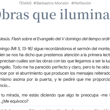
TEMAS: #
Barbastro-Monzón
#
Reflexión
bras que ilumin
Jesús.
Flash sobre el Evangelio del V domingo del tiempo ordi
omingo
(Mt 5, 13-16)
sigue recordándonos el sermón del monte, c
n se nos ha dicho que prestemos atención a la primera lec
a precisan cuáles son las obras con las que llegamos a ser la 
ngelio. Todo me ha parecido perfecto y claro, pero lo he oído
ncer por el aburrimiento que producen los mensajes reiterad
mismo asoma por la puerta, y le pediré que me proporci
ancio…
tu mirada, me estás diciendo que algo te preocupa -me
-. ¿Me equivoco?