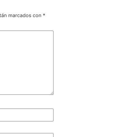
stán marcados con
*