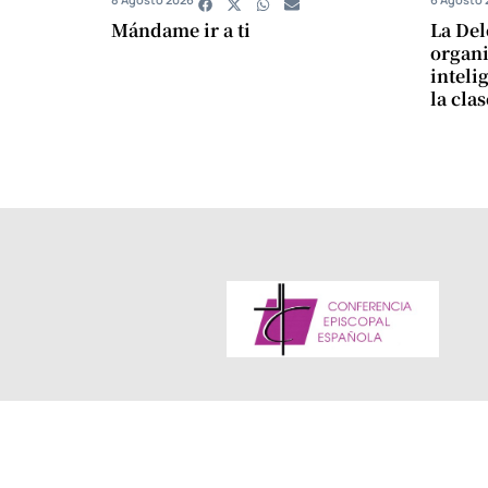
Mándame ir a ti
La Del
organi
intelig
la cla