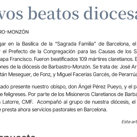
os beatos dioce
TRO-MONZÓN
gar en la Basílica de la “Sagrada Familia” de Barcelona, e
or el Prefecto de la Congregación para las Causas de los 
pa Francisco. Fueron beatificados 109 mártires claretianos. E
ones de la diócesis de Barbastro-Monzón. Se trata de: José Ar
án Meseguer, de Fonz, y Miguel Facerías Garcés, de Perarrú
tado presente nuestro obispo, don Ángel Pérez Pueyo, y el 
feligreses. Por parte de los Misioneros Claretianos de Barbast
s Latorre, CMF. Acompañó al grupo de nuestra diócesis, el 
 presta ahora servicios pastorales en Barcelona.
Este art