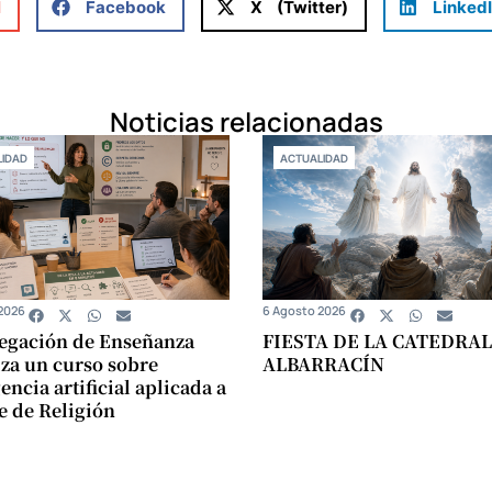
l
Facebook
X (Twitter)
Linked
Noticias relacionadas
IDAD
ACTUALIDAD
2026
6 Agosto 2026
egación de Enseñanza
FIESTA DE LA CATEDRAL
za un curso sobre
ALBARRACÍN
encia artificial aplicada a
se de Religión