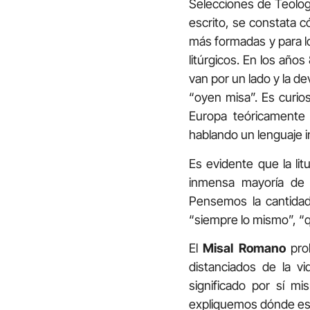
Selecciones de Teología
escrito, se constata 
más formadas y para lo
litúrgicos. En los años
van por un lado y la de
“oyen misa”. Es curios
Europa teóricamente 
hablando un lenguaje in
Es evidente que la li
inmensa mayoría de l
Pensemos la cantidad
“siempre lo mismo”, “qu
El
Misal Romano
proh
distanciados de la v
significado por sí m
expliquemos dónde está