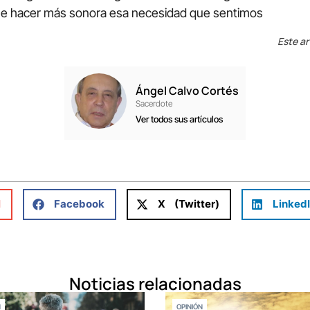
que hacer más sonora esa necesidad que sentimos
Este ar
Ángel Calvo Cortés
Sacerdote
Ver todos sus artículos
l
Facebook
X (Twitter)
Linked
Noticias relacionadas
N
OPINIÓN