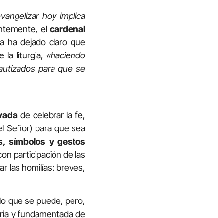
vangelizar hoy implica
entemente, el
cardenal
ca ha dejado claro que
 la liturgia,
«haciendo
bautizados para que se
vada
de celebrar la fe,
el Señor) para que sea
as, símbolos y gestos
con participación de las
r las homilías: breves,
 lo que se puede, pero,
eria y fundamentada de