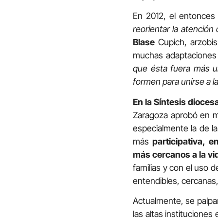
En 2012, el entonces
reorientar la atención
Blase
Cupich, arzobi
muchas adaptaciones li
que ésta fuera más un
formen para unirse a la
En la Síntesis dioces
Zaragoza aprobó en 
especialmente la de l
más
participativa, 
más cercanos a la vi
familias y con el uso 
entendibles, cercanas, 
Actualmente, se palpan
las altas institucion