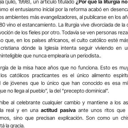
 (julio, 1998), un artículo titulado
¿Por qué la liturgia no
cómo el entusiasmo inicial por la reforma acabó en desenc
s ambientes más evangelizadores, al publicarse en los añ
 80 vino el estancamiento. La liturgia vive divorciada de la
voción de los fieles por otro. Todavía se ven personas rez
o que, en los países africanos, el culto católico esté má
cristiana dónde la Iglesia intenta seguir viviendo e
inteligible que nunca emplearía un periodista..
turgia de la misa hace años que no funciona. Esto es mu
os católicos practicantes es el único alimento espirit
 de jóvenes que lo único que han conocido es esa mi
e no llega al pueblo”, la del “precepto dominical”.
íbe al celebrante cualquier cambio y mantiene a los a
ida real y en una
actitud pasiva
ante unos ritos que
ismos, sino que precisan explicación. Son como un ch
 la gracia.