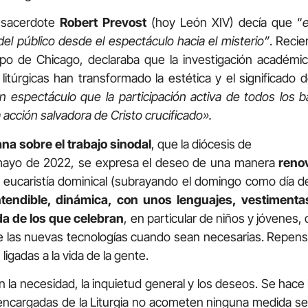
 sacerdote
Robert Prevost
(hoy León XIV) decía que “
e
 del público desde el espectáculo hacia el misterio”
. Reci
spo de Chicago, declaraba que la investigación académi
túrgicas han transformado la estética y el significado de
 espectáculo que la participación activa de todos los 
 acción salvadora de Cristo crucificado».
ana sobre el trabajo sinodal
, que la diócesis de
mayo de 2022, se expresa el deseo de una manera
reno
a eucaristía dominical (subrayando el domingo como día d
entendible, dinámica, con unos lenguajes, vestiment
da de los que celebran
, en particular de niños y jóvenes, 
de las nuevas tecnologías cuando sean necesarias. Repensa
ligadas a la vida de la gente.
 la necesidad, la inquietud general y los deseos. Se hace
es encargadas de la Liturgia no acometen ninguna medida s