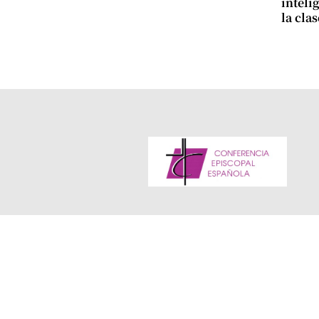
intelig
la cla