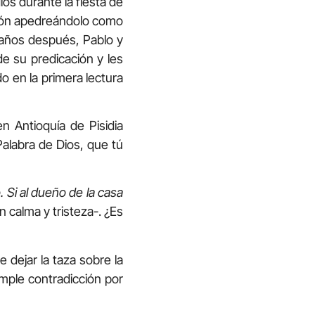
os durante la fiesta de
nión apedreándolo como
 años después, Pablo y
de su predicación y les
o en la primera lectura
en Antioquía de Pisidia
Palabra de Dios, que tú
 Si al dueño de la casa
calma y tristeza-. ¿Es
e dejar la taza sobre la
imple contradicción por