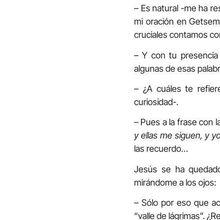
– Es natural -me ha r
mi oración en Getse
cruciales contamos con
– Y con tu presencia 
algunas de esas palabr
– ¿A cuáles te refie
curiosidad-.
– Pues a la frase con l
y ellas me siguen, y y
las recuerdo…
Jesús se ha quedado
mirándome a los ojos:
– Sólo por eso que ac
“valle de lágrimas”. ¿