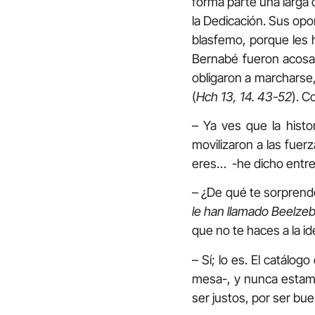
forma parte una larga 
la Dedicación. Sus op
blasfemo, porque les 
Bernabé fueron acosado
obligaron a marcharse,
(
Hch 13, 14. 43-52
). C
– Ya ves que la histor
movilizaron a las fuer
eres… -he dicho entre
– ¿De qué te sorprend
le han llamado Beelze
que no te haces a la i
– Sí; lo es. El catálog
mesa-, y nunca estamos
ser justos, por ser bu