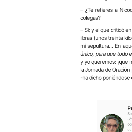
– ¿Te refieres a Nico
colegas?
– Sí; y el que criticó 
libras (unos treinta k
mi sepultura… En aque
único, para que todo e
y yo queremos: ¡que na
la Jornada de Oración 
-ha dicho poniéndose en
P
Sa
Jó
co
os