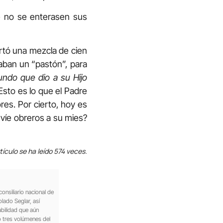
ue no se enterasen sus
portó una mezcla de cien
taban un “pastón”, para
ndo que dio a su Hijo
 Esto es lo que el Padre
res. Por cierto, hoy es
nvíe obreros a su mies?
tículo se ha leído 574 veces.
onsiliario nacional de
lado Seglar, así
bilidad que aún
o tres volúmenes del