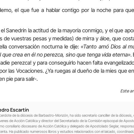
demo, el que fue a hablar contigo por la noche para q
en el Sanedrín la actitud de la mayoría conmigo, y el que a
ilos de vuestras pesas y medidas) de mirra y áloe, que cos
lla conversación nocturna le dije:
«Tanto amó Dios al mu
l que crea en él no perezca, sino que tenga vida eterna»
.
die perezca! y para conseguirlo hacen falta evangelizado
por las Vocaciones. ¿Ya ruegas al dueño de la mies que e
 pie para salir-.
Este ar
edro Escartín
cerdote de la diócesis de Barbastro-Monzón, ha sido secretario canciller de la diócesis, c
venes de Acción Católica y director del Secretariado de la Comisión episcopal de Aposto
mo consiliario diocesano de Acción Católica y delegado de Apostolado Seglar, responsa
tenta. Ha publicado numerosos libros y estudios relacionados con el laicado, coordinad