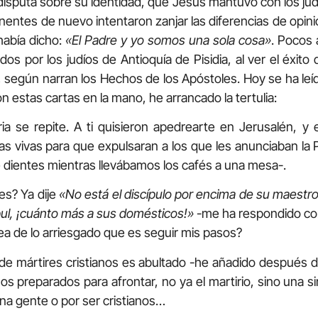
disputa sobre su identidad, que Jesús mantuvo con los judí
onentes de nuevo intentaron zanjar las diferencias de opi
había dicho:
«El Padre y yo somos una sola cosa»
. Pocos
s por los judíos de Antioquía de Pisidia, al ver el éxito 
 según narran los Hechos de los Apóstoles. Hoy se ha leíd
on estas cartas en la mano, he arrancado la tertulia:
ia se repite. A ti quisieron apedrearte en Jerusalén, y 
zas vivas para que expulsaran a los que les anunciaban la 
 dientes mientras llevábamos los cafés a una mesa-.
es? Ya dije
«No está el discípulo por encima de su maestro.
bul, ¡cuánto más a sus domésticos!»
-me ha respondido con 
dea de lo arriesgado que es seguir mis pasos?
o de mártires cristianos es abultado -he añadido después d
 preparados para afrontar, no ya el martirio, sino una s
ena gente o por ser cristianos…