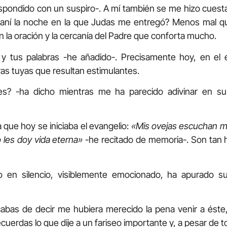
espondido con un suspiro-. A mí también se me hizo cuesta
maní la noche en la que Judas me entregó? Menos mal 
 la oración y la cercanía del Padre que conforta mucho.
y tus palabras -he añadido-. Precisamente hoy, en el 
as tuyas que resultan estimulantes.
res? -ha dicho mientras me ha parecido adivinar en s
a que hoy se iniciaba el evangelio:
«Mis ovejas escuchan mi
o les doy vida eterna»
-he recitado de memoria-. Son tan
 en silencio, visiblemente emocionado, ha apurado s
abas de decir me hubiera merecido la pena venir a éste,
Recuerdas lo que dije a un fariseo importante y, a pesar de