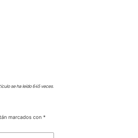
tículo se ha leído 645 veces.
stán marcados con
*