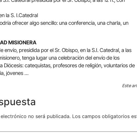
S.I. Catedral presidida por el Sr. Obispo, a las 12 h., con
n la S. I.Catedral
odría ofrecer algo sencillo: una conferencia, una charla, un
DAD MISIONERA
 envío, presidida por el Sr. Obispo, en la S.I. Catedral, a las
 misionero, tenga lugar una celebración del envío de los
a Diócesis: catequistas, profesores de religión, voluntarios de
gia, jóvenes …
Este ar
espuesta
 electrónico no será publicada.
Los campos obligatorios e