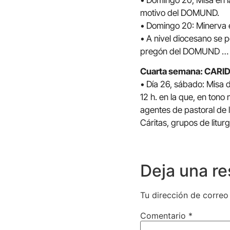
• Domingo 20, Misa en la 
motivo del DOMUND.
• Domingo 20: Minerva e
• A nivel diocesano se p
pregón del DOMUND …
Cuarta semana: CARI
• Día 26, sábado: Misa de
12 h. en la que, en tono
agentes de pastoral de l
Cáritas, grupos de litur
Deja una r
Tu dirección de correo
Comentario
*