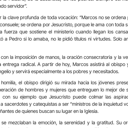
ndo servidor”.
r la clave profunda de toda vocación: “Marcos no se ordena p
 consuele; se ordena por Jesucristo, porque le ama con toda su
a fuerza que sostiene el ministerio cuando llegan los cansan
a Pedro si lo amaba, no le pidió títulos ni virtudes. Solo am
, con la imposición de manos, la oración consecratoria y la ves
 entrega radical. A partir de hoy, Marcos asistirá al obispo 
ngelio y servirá especialmente a los pobres y necesitados.
 homilía, el obispo dirigió su mirada hacia los jóvenes pres
eración de hombres y mujeres que entreguen lo mejor de s
 con su ejemplo que Jesucristo puede colmar las aspira
tó a sacerdotes y catequistas a ser “ministros de la inquietud
ntes de quienes buscan su lugar en la Iglesia.
 se mezclaban la emoción, la serenidad y la gratitud. Su o