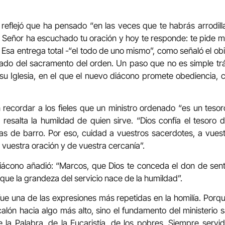
o reflejó que ha pensado “en las veces que te habrás arrodil
 El Señor ha escuchado tu oración y hoy te responde: te pide m
 Esa entrega total -“el todo de uno mismo”, como señaló el o
ado del sacramento del orden. Un paso que no es simple trám
 su Iglesia, en el que el nuevo diácono promete obediencia, c
 recordar a los fieles que un ministro ordenado “es un tesoro
resalta la humildad de quien sirve. “Dios confía el tesoro
onas de barro. Por eso, cuidad a vuestros sacerdotes, a vues
vuestra oración y de vuestra cercanía”.
diácono añadió: “Marcos, que Dios te conceda el don de sen
que la grandeza del servicio nace de la humildad”.
e una de las expresiones más repetidas en la homilía. Porq
calón hacia algo más alto, sino el fundamento del ministerio s
e la Palabra, de la Eucaristía, de los pobres. Siempre serv