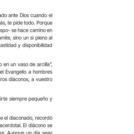
lado ante Dios cuando el
ás, te pide todo. Porque
bispo- se hace camino en
ite, sino un sí pleno al
astidad y disponibilidad
 en un vaso de arcilla”,
 del Evangelio a hombres
tros diáconos, a vuestro
tirte siempre pequeño y
ue el diaconado, recordó
acerdotal. El diácono se
idor. Aunque un día seas