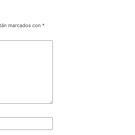
stán marcados con
*