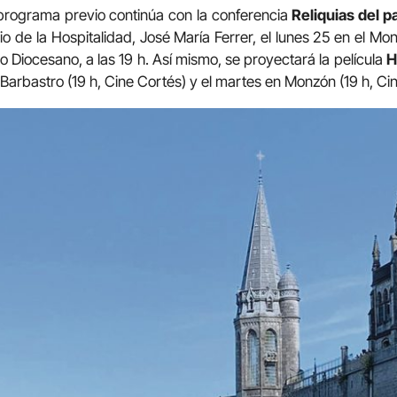
programa previo continúa con la conferencia
Reliquias del p
rio de la Hospitalidad, José María Ferrer, el lunes 25 en el Mon
 Diocesano, a las 19 h. Así mismo, se proyectará la película
H
 Barbastro (19 h, Cine Cortés) y el martes en Monzón (19 h, Cine