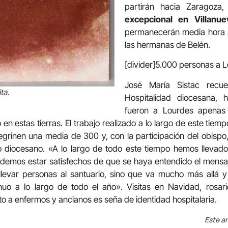
partirán hacia Zaragoza
excepcional en Villanu
permanecerán media hora p
las hermanas de Belén.
[divider]5.000 personas a L
José María Sistac recue
ta.
Hospitalidad diocesana,
fueron a Lourdes apenas
o en estas tierras. El trabajo realizado a lo largo de este ti
egrinen una media de 300 y, con la participación del obispo
so diocesano. «A lo largo de todo este tiempo hemos llevad
demos estar satisfechos de que se haya entendido el mensaje
llevar personas al santuario, sino que va mucho más allá y 
uo a lo largo de todo el año». Visitas en Navidad, rosar
to a enfermos y ancianos es seña de identidad hospitalaria.
Este ar