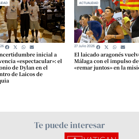
IDAD
ACTUALIDAD
026
27 Julio 2026
incertidumbre inicial a
El laicado aragonés vuelv
vencia «espectacular»: el
Málaga con el impulso de
onio de Dylan en el
«remar juntos» en la mis
tro de Laicos de
quia
Te puede interesar