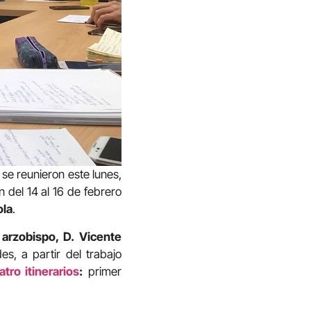
í se reunieron este lunes,
 del 14 al 16 de febrero
ola
.
l
arzobispo, D. Vicente
s, a partir del trabajo
tro itinerarios
:
primer