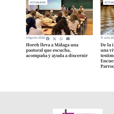
ACTUALIDAD
ACTUAL
2 Agosto 2026
31 Julio 2
Horeb lleva a Málaga una
De la 
pastoral que escucha,
una vi
acompaña y ayuda a discernir
testim
Encuen
Parro