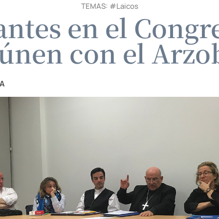
TEMAS: #
Laicos
antes en el Congr
eúnen con el Arzo
ZA