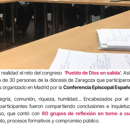
realidad el reto del congreso ‘
Pueblo de Dios en salida
‘. As
a de 30 personas de la diócesis de Zaragoza que participaron
os organizado en Madrid por la
Conferencia Episcopal Españ
 alegría, comunión, riqueza, humildad… Encabezados por e
participantes fueron compartiendo conclusiones e inquietude
eso, que contó con
80 grupos de reflexión en torno a cua
o, procesos formativos y compromiso público.