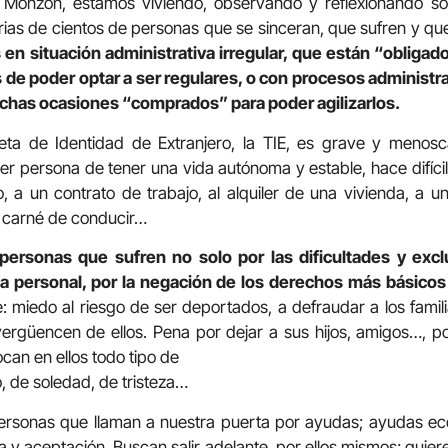
 Monzón, estamos viviendo, observando y reflexionando sob
rias de cientos de personas que se sinceran, que sufren y q
en situación administrativa irregular, que están “obligad
s de poder optar a ser regulares, o con procesos administ
uchas ocasiones “comprados” para poder agilizarlos.
eta de Identidad de Extranjero, la TIE, es grave y menos
ier persona de tener una vida autónoma y estable, hace difícil
o, a un contrato de trabajo, al alquiler de una vivienda, a u
al carné de conducir…
personas que sufren no solo por las dificultades y exc
, la personal, por la negación de los derechos más básic
 miedo al riesgo de ser deportados, a defraudar a los fami
ergüencen de ellos. Pena por dejar a sus hijos, amigos…, po
an en ellos todo tipo de
, de soledad, de tristeza…
sonas que llaman a nuestra puerta por ayudas; ayudas eco
 y aceptación. Buscan salir adelante, por ellos mismos; quie