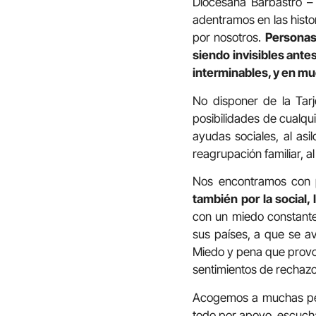
Diocesana Barbastro –
adentramos en las histo
por nosotros.
Personas 
siendo invisibles ante
interminables, y en m
No disponer de la Tarj
posibilidades de cualqu
ayudas sociales, al asil
reagrupación familiar, 
Nos encontramos con
también por la social
con un miedo constante:
sus países, a que se av
Miedo y pena que provoc
sentimientos de rechazo
Acogemos a muchas per
todo por apoyo, escucha