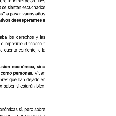
re la inmigración. Nos
ue se sienten escuchados
os” a pasar varios años
rativos desesperantes e
caba los derechos y las
 o imposible el acceso a
na cuenta corriente, a la
lusión económica, sino
os como personas
. Viven
liares que han dejado en
r saber si estarán bien.
nómicas sí, pero sobre
ren apoyo para encontrar