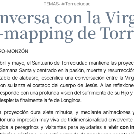
TEMAS: #
Torreciudad
nversa con la Vir
o-mapping de Tor
TRO-MONZÓN
ril y mayo, el Santuario de Torreciudad mantiene las proye
emana Santa y centrado en la pasión, muerte y resurrección 
ablo de alabasro, escenifica una conversación entre la Vir
n su lanza el costado del cuerpo de Jesús. A las reflexion
 responde con una profunda visión del sufrimiento de su Hijo y
spierta finalmente la fe de Longinos.
 proyección dura siete minutos, y mediante animaciones y
or una impresión muy viva de tridimensionalidad envolvente a
igida a peregrinos y visitantes para ayudarles a
vivir con 