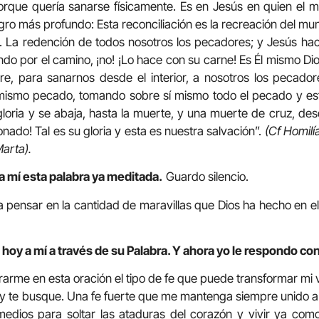
rque quería sanarse físicamente. Es en Jesús en quien el m
agro más profundo: Esta reconciliación es la recreación del mun
 La redención de todos nosotros los pecadores; y Jesús hac
do por el camino, ¡no! ¡Lo hace con su carne! Es Él mismo Dio
e, para sanarnos desde el interior, a nosotros los pecadore
ismo pecado, tomando sobre sí mismo todo el pecado y est
loria y se abaja, hasta la muerte, y una muerte de cruz, d
ado! Tal es su gloria y esta es nuestra salvación”.
(Cf Homilí
Marta).
a mí esta palabra ya meditada.
Guardo silencio.
 pensar en la cantidad de maravillas que Dios ha hecho en el i
 hoy a mí a través de su Palabra. Y ahora yo le respondo co
rarme en esta oración el tipo de fe que puede transformar mi 
 y te busque. Una fe fuerte que me mantenga siempre unido a
medios para soltar las ataduras del corazón y vivir ya com