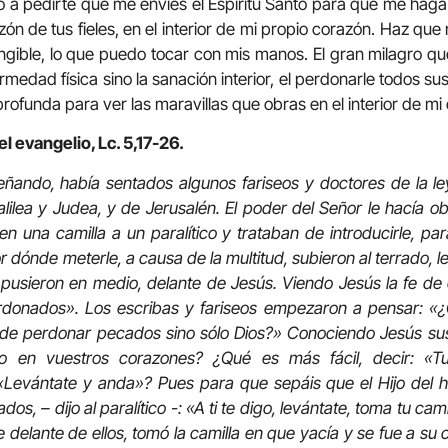
 a pedirte que me envíes el Espíritu Santo para que me haga 
ón de tus fieles, en el interior de mi propio corazón. Haz que 
 tangible, lo que puedo tocar con mis manos. El gran milagro que
ermedad física sino la sanación interior, el perdonarle todos 
rofunda para ver las maravillas que obras en el interior de mi
l evangelio, Lc. 5,17-26.
ñando, había sentados algunos fariseos y doctores de la l
lilea y Judea, y de Jerusalén. El poder del Señor le hacía ob
n una camilla a un paralítico y trataban de introducirle, par
dónde meterle, a causa de la multitud, subieron al terrado, le
e pusieron en medio, delante de Jesús. Viendo Jesús la fe de 
donados». Los escribas y fariseos empezaron a pensar: «¿Q
de perdonar pecados sino sólo Dios?» Conociendo Jesús sus 
o en vuestros corazones? ¿Qué es más fácil, decir: «
«Levántate y anda»? Pues para que sepáis que el Hijo del ho
, – dijo al paralítico -: «A ti te digo, levántate, toma tu cami
e delante de ellos, tomó la camilla en que yacía y se fue a su c