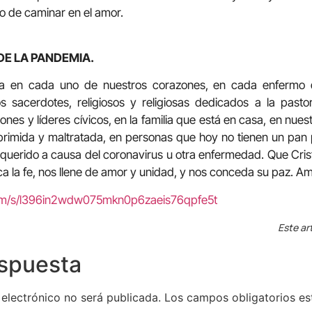
zo de caminar en el amor.
DE LA PANDEMIA.
a en cada uno de nuestros corazones, en cada enfermo de
s sacerdotes, religiosos y religiosas dedicados a la pasto
nes y líderes cívicos, en la familia que está en casa, en nues
oprimida y maltratada, en personas que hoy no tienen un pan
querido a causa del coronavirus u otra enfermedad. Que Cris
ca la fe, nos llene de amor y unidad, y nos conceda su paz. A
com/s/l396in2wdw075mkn0p6zaeis76qpfe5t
Este ar
espuesta
 electrónico no será publicada.
Los campos obligatorios e