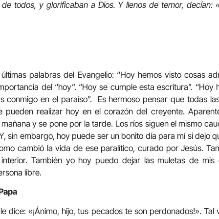
de todos, y glorificaban a Dios. Y llenos de temor, decían:
ltimas palabras del Evangelio: “Hoy hemos visto cosas admi
mportancia del “hoy”. “Hoy se cumple esta escritura”. “Hoy h
ás conmigo en el paraíso”. Es hermoso pensar que todas las
e pueden realizar hoy en el corazón del creyente. Aparen
la mañana y se pone por la tarde. Los ríos siguen el mismo cauc
s. Y, sin embargo, hoy puede ser un bonito día para mí si dejo q
mo cambió la vida de ese paralítico, curado por Jesús. T
 interior. También yo hoy puedo dejar las muletas de mis e
sona libre.
 Papa
 le dice: «¡Ánimo, hijo, tus pecados te son perdonados!». Ta