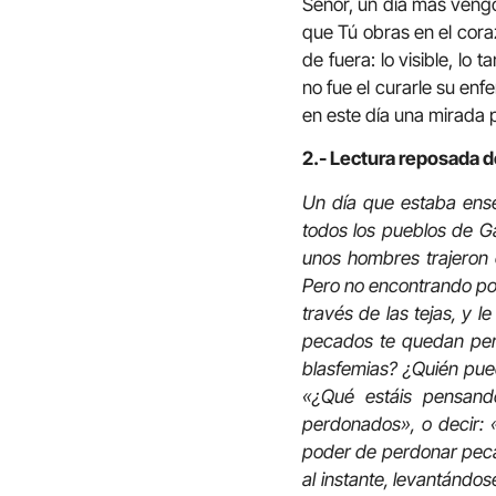
Señor, un día más vengo
que Tú obras en el coraz
de fuera: lo visible, lo
no fue el curarle su enf
en este día una mirada p
2.- Lectura reposada de
Un día que estaba ense
todos los pueblos de Ga
unos hombres trajeron e
Pero no encontrando por 
través de las tejas, y l
pecados te quedan per
blasfemias? ¿Quién pue
«¿Qué estáis pensand
perdonados», o decir: 
poder de perdonar pecados
al instante, levantándos