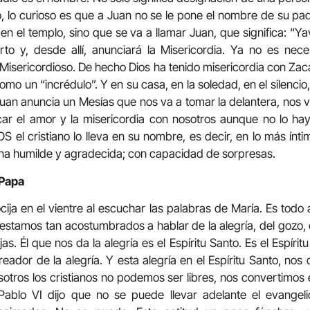
o, lo curioso es que a Juan no se le pone el nombre de su pa
en el templo, sino que se va a llamar Juan, que significa: “
rto y, desde allí, anunciará la Misericordia. Ya no es nec
 Misericordioso. De hecho Dios ha tenido misericordia con Zac
omo un “incrédulo”. Y en su casa, en la soledad, en el silenci
 Juan anuncia un Mesías que nos va a tomar la delantera, nos 
car el amor y la misericordia con nosotros aunque no lo h
el cristiano lo lleva en su nombre, es decir, en lo más íntim
na humilde y agradecida; con capacidad de sorpresas.
 Papa
ocija en el vientre al escuchar las palabras de María. Es todo a
no estamos tan acostumbrados a hablar de la alegría, del goz
. Él que nos da la alegría es el Espíritu Santo. Es el Espíritu 
Creador de la alegría. Y esta alegría en el Espíritu Santo, nos
nosotros los cristianos no podemos ser libres, nos convertimo
Pablo VI dijo que no se puede llevar adelante el evangelio