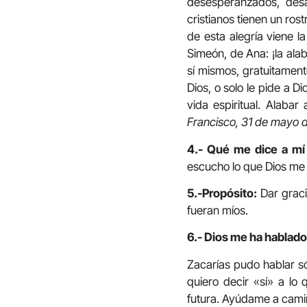
desesperanzados, des
cristianos tienen un ros
de esta alegría viene l
Simeón, de Ana: ¡la ala
sí mismos, gratuitament
Dios, o solo le pide a 
vida espiritual. Alaba
Francisco, 31 de mayo d
4.- Qué me dice a mí
escucho lo que Dios me 
5.-Propósito:
Dar grac
fueran míos.
6.- Dios me ha hablado
Zacarías pudo hablar só
quiero decir «sí» a lo
futura. Ayúdame a camina