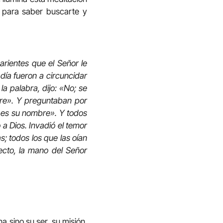
e para saber buscarte y
arientes que el Señor le
día fueron a circuncidar
a palabra, dijo: «No; se
bre». Y preguntaban por
an es su nombre». Y todos
a Dios. Invadió el temor
; todos los que las oían
ecto, la mano del Señor
a sino su ser, su misión,