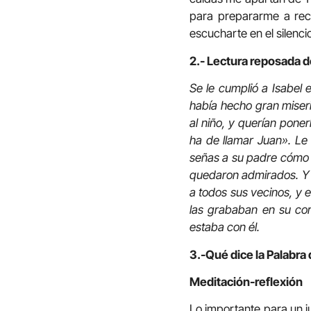
para prepararme a reci
escucharte en el silenci
2.- Lectura reposada d
Se le cumplió a Isabel 
había hecho gran miseri
al niño, y querían pone
ha de llamar Juan». Le
señas a su padre cómo qu
quedaron admirados. Y a
a todos sus vecinos, y 
las grababan en su cor
estaba con él.
3.-Qué dice la Palabra 
Meditación-reflexión
Lo importante para un ju