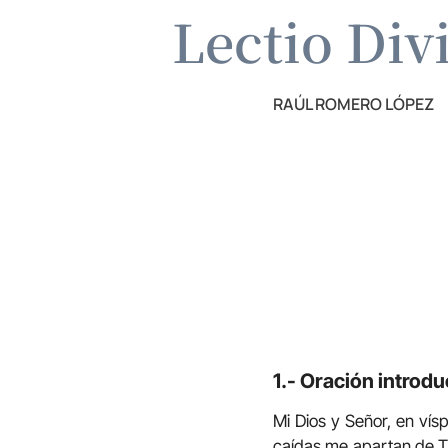
Lectio Div
RAÚL ROMERO LÓPEZ
1.- Oración introdu
Mi Dios y Señor, en vís
caídas me apartan de Ti,