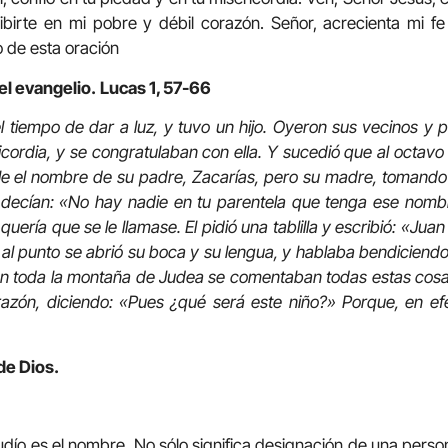
birte en mi pobre y débil corazón. Señor, acrecienta mi f
o de esta oración
el evangelio.
Lucas 1, 57-66
el tiempo de dar a luz, y tuvo un hijo. Oyeron sus vecinos y p
cordia, y se congratulaban con ella. Y sucedió que al octavo 
rle el nombre de su padre, Zacarías, pero su madre, tomando l
 decían: «No hay nadie en tu parentela que tenga ese nom
ería que se le llamase. El pidió una tablilla y escribió: «Ju
l punto se abrió su boca y su lengua, y hablaba bendiciendo 
en toda la montaña de Judea se comentaban todas estas cosas
azón, diciendo: «Pues ¿qué será este niño?» Porque, en ef
de Dios.
dío es el nombre. No sólo significa designación de una person