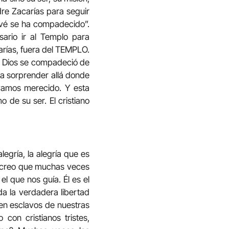
dre Zacarías para seguir
Yavé se ha compadecido”.
esario ir al Templo para
arías, fuera del TEMPLO.
o, Dios se compadeció de
va sorprender allá donde
ayamos merecido. Y esta
o de su ser. El cristiano
legría, la alegría que es
o, creo que muchas veces
el que nos guía. Él es el
 da la verdadera libertad
s en esclavos de nuestras
 con cristianos tristes,