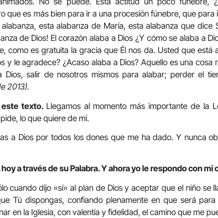
animados. No se puede. Esta actitud un poco fúnebre, 
tro que es más bien para ir a una procesión fúnebre, que para i
a alabanza, esta alabanza de María, esta alabanza que dice 
banza de Dios! El corazón alaba a Dios ¿Y cómo se alaba a Di
e, como es gratuita la gracia que Él nos da. Usted que está a
Dios y le agradece? ¿Acaso alaba a Dios? Aquello es una cosa
r a Dios, salir de nosotros mismos para alabar; perder el t
e 2013).
 este texto.
Llegamos al momento más importante de la Lec
pide, lo que quiere de mí.
ias a Dios por todos los dones que me ha dado. Y nunca o
 hoy a través de su Palabra. Y ahora yo le respondo con mi 
lo cuando dijo «sí» al plan de Dios y aceptar que el niño se 
 que Tú dispongas, confiando plenamente en que será para 
r en la Iglesia, con valentía y fidelidad, el camino que me pue