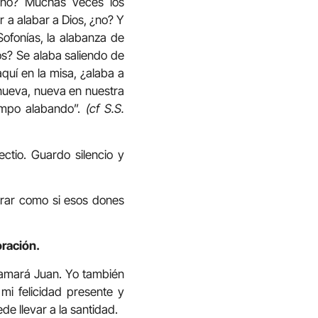
¿no? Muchas veces los
r a alabar a Dios, ¿no? Y
Sofonías, la alabanza de
os? Se alaba saliendo de
quí en la misa, ¿alaba a
 nueva, nueva en nuestra
iempo alabando”.
(cf S.S.
tio. Guardo silencio y
brar como si esos dones
oración.
llamará Juan. Yo también
mi felicidad presente y
de llevar a la santidad.