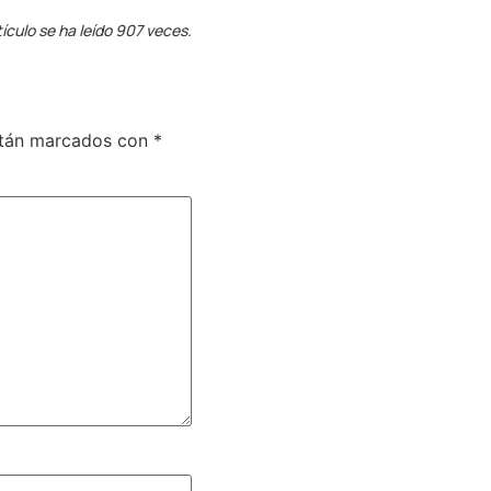
tículo se ha leído 907 veces.
stán marcados con
*