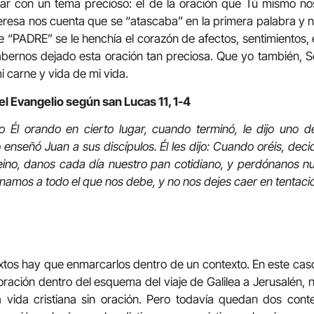
ar con un tema precioso: el de la oración que Tú mismo nos 
resa nos cuenta que se “atascaba” en la primera palabra y n
 “PADRE” se le henchía el corazón de afectos, sentimientos
bernos dejado esta oración tan preciosa. Que yo también, Señ
i carne y vida de mi vida.
el Evangelio según san Lucas 11, 1-4
 Él orando en cierto lugar, cuando terminó, le dijo uno de
enseñó Juan a sus discípulos. Él les dijo: Cuando oréis, decid
ino, danos cada día nuestro pan cotidiano, y perdónanos 
amos a todo el que nos debe, y no nos dejes caer en tentaci
textos hay que enmarcarlos dentro de un contexto. En este cas
ración dentro del esquema del viaje de Galilea a Jerusalén, 
vida cristiana sin oración. Pero todavía quedan dos conte