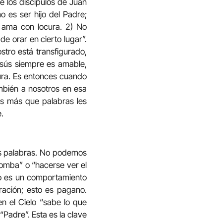
e los discípulos de Juan
o es ser hijo del Padre;
s ama con locura. 2) No
e orar en cierto lugar”.
tro está transfigurado,
esús siempre es amable,
ura. Es entonces cuando
ambién a nosotros en esa
ús más que palabras les
.
as palabras. No podemos
tromba” o “hacerse ver el
sto es un comportamiento
ración; esto es pagano.
n el Cielo “sabe lo que
 “Padre”. Esta es la clave