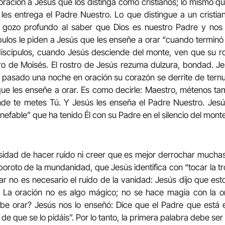
 oración a Jesús que los distinga como cristianos; lo mismo qu
 les entrega el Padre Nuestro. Lo que distingue a un cristian
n, gozo profundo al saber que Dios es nuestro Padre y no
pulos le piden a Jesús que les enseñe a orar “cuando terminó d
scípulos, cuando Jesús desciende del monte, ven que su ros
o de Moisés. El rostro de Jesús rezuma dulzura, bondad. J
pasado una noche en oración su corazón se derrite de tern
 que les enseñe a orar. Es como decirle: Maestro, métenos t
nde te metes Tú. Y Jesús les enseña el Padre Nuestro. Jes
inefable” que ha tenido Él con su Padre en el silencio del monte
sidad de hacer ruido ni creer que es mejor derrochar much
alboroto de la mundanidad, que Jesús identifica con “tocar la 
ar no es necesario el ruido de la vanidad: Jesús dijo que e
 La oración no es algo mágico; no se hace magia con la o
e orar? Jesús nos lo enseñó: Dice que el Padre que está e
 de que se lo pidáis”. Por lo tanto, la primera palabra debe ser