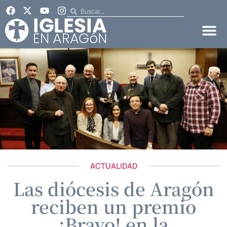
ACTUALIDAD
Las diócesis de Aragón
reciben un premio
¡Bravo! en la