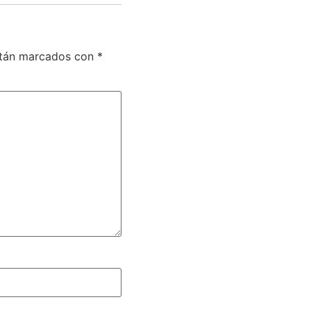
stán marcados con
*