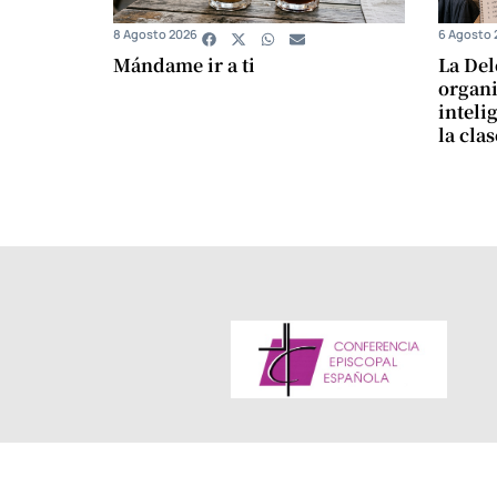
8 Agosto 2026
6 Agosto 
Mándame ir a ti
La Del
organi
intelig
la cla